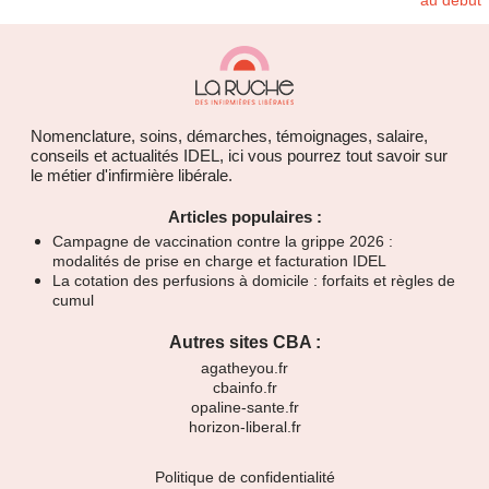
Nomenclature, soins, démarches, témoignages, salaire,
conseils et actualités IDEL, ici vous pourrez tout savoir sur
le métier d'infirmière libérale.
Articles populaires :
Campagne de vaccination contre la grippe 2026 :
modalités de prise en charge et facturation IDEL
La cotation des perfusions à domicile : forfaits et règles de
cumul
Autres sites CBA :
agatheyou.fr
cbainfo.fr
opaline-sante.fr
horizon-liberal.fr
Politique de confidentialité