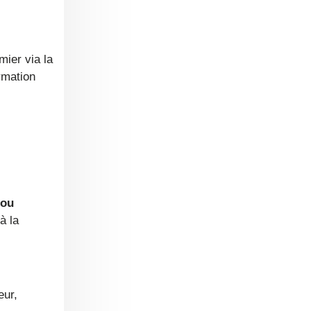
mier via la
rmation
 ou
à la
eur,