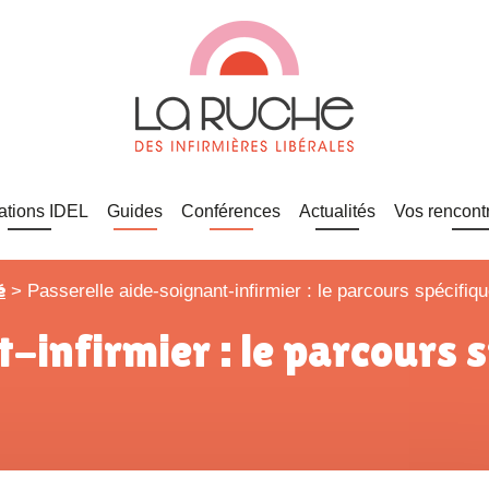
ations IDEL
Guides
Conférences
Actualités
Vos rencont
é
>
Passerelle aide-soignant-infirmier : le parcours spécifiqu