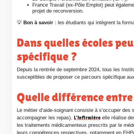
France Travail (ex-Pôle Emploi) peut égalem
projet de reconversion.
💡
Bon à savoir
: les étudiants qui intègrent la form
Dans quelles écoles peut-on suivre le parcours
spécifique ?
Depuis la rentrée de septembre 2024, tous les Instituts de Formations en Soins Infirmiers (IFSI) en France sont
susceptibles de proposer ce parcours spécifique aux
Quelle différence entr
Le métier d’aide-soignant consiste à s’occuper des soins de confort et d’hygiène (par exemple aider à la toilette,
L’infirmière
accompagner les repas).
elle réalise de
les traitements médicamenteux prescrits par le méde
leurs compétences respectives, notamment en EHPAD,