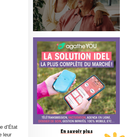
o
n
f
é
r
e
n
En savoir plus
e leur