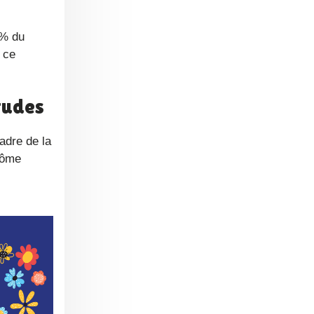
 ce
études
lôme