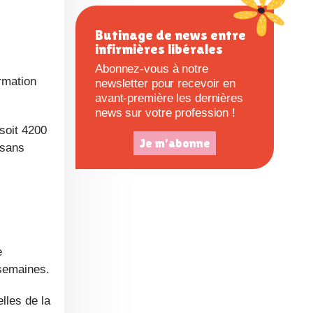
c
Butinage de news entre
infirmières libérales
e
Abonnez-vous à notre
newsletter pour recevoir en
avant-première les dernières
news sur votre profession !
(soit 4200
Je m'abonne
 sans
e
 semaines.