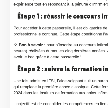
expérience tout en répondant à la pénurie d’infirmie
Étape 1 : réussir le concours 
Pour accéder à cette passerelle, il est obligatoire de réussir la sélection pour l’entrée en IFSI par la voie de la formation
professionnelle continue. Cette étape conditionne l’
💡
Bon à savoir
: pour s’inscrire au concours infirmie
heures) réalisées durant les cinq dernières années. Au
avoir le bac grâce à cette passerelle !
Étape 2 : suivre la formation 
Une fois admis en IFSI, l’aide-soignant suit un parcours spécifique de trois mois (12 semaines, soit 175 heures)
qui remplace la première année classique. Cette for
2024 dans les instituts de formation aux soins infi
L’objectif est de consolider les compétences en lien avec les sciences infirmières, d’assimiler les bases essentielles de la