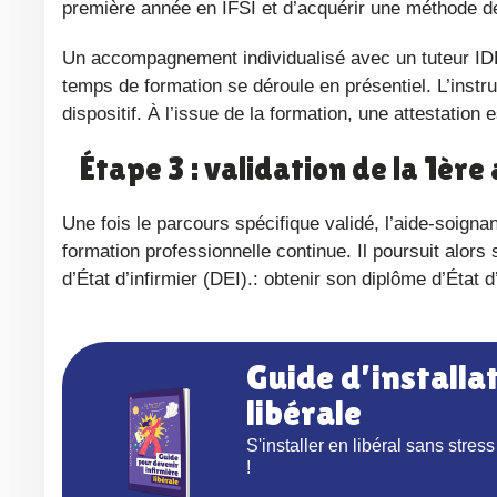
première année en IFSI et d’acquérir une méthode de
Un accompagnement individualisé avec un tuteur IDE est prévu pour un suivi optimal de chaque candidat, et 90 % du
temps de formation se déroule en présentiel. L’instr
dispositif. À l’issue de la formation, une attestatio
Étape 3 : validation de la 1è
Une fois le parcours spécifique validé, l’aide-soignant intègre directement la 2e année d’études en IFSI dans le cadre de la
formation professionnelle continue. Il poursuit alo
d’État d’infirmier (DEI).: obtenir son diplôme d’État 
Guide d’installation pour devenir infirmière
libérale
S'installer en libéral sans stress : le guide gratuit plébiscité par + de 3000 IDEL en 2025
!