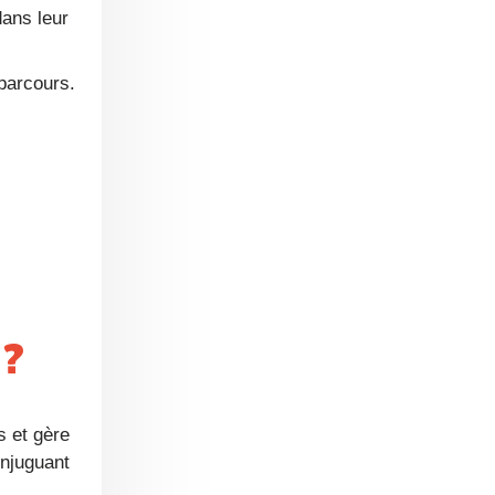
ans leur
 parcours.
 ?
s et gère
onjuguant