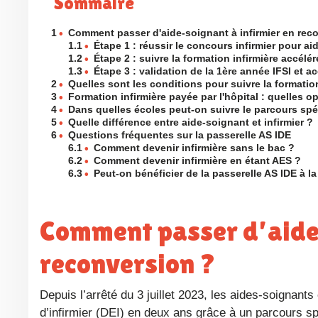
Sommaire
1
•
Comment passer d'aide-soignant à infirmier en rec
1.1
•
Étape 1 : réussir le concours infirmier pour a
1.2
•
Étape 2 : suivre la formation infirmière accélér
1.3
•
Étape 3 : validation de la 1ère année IFSI et 
2
•
Quelles sont les conditions pour suivre la formatio
3
•
Formation infirmière payée par l'hôpital : quelles 
4
•
Dans quelles écoles peut-on suivre le parcours spé
5
•
Quelle différence entre aide-soignant et infirmier ?
6
•
Questions fréquentes sur la passerelle AS IDE
6.1
•
Comment devenir infirmière sans le bac ?
6.2
•
Comment devenir infirmière en étant AES ?
6.3
•
Peut-on bénéficier de la passerelle AS IDE à l
Comment passer d’aide-soignant à infirmier en
reconversion ?
Depuis l’arrêté du 3 juillet 2023, les aides-soignants expérimentés titulaires du DEAS peuvent accéder au diplôme d’État
d’infirmier (DEI) en deux ans grâce à un parcours sp