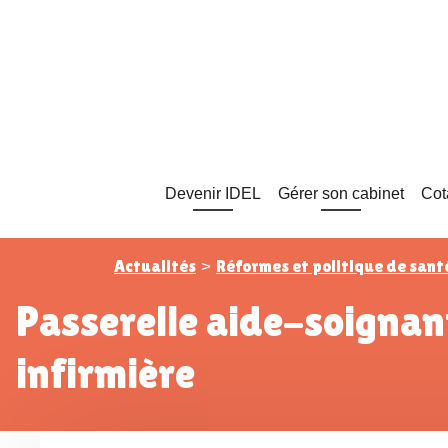
Devenir IDEL
Gérer son cabinet
Cot
Actualités
Réformes et politique de sant
>
Passerelle aide-soignant-infirmier : le parcours spécifique pour devenir
infirmière