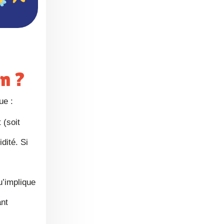
on ?
ue :
 (soit
dité. Si
u’implique
ant