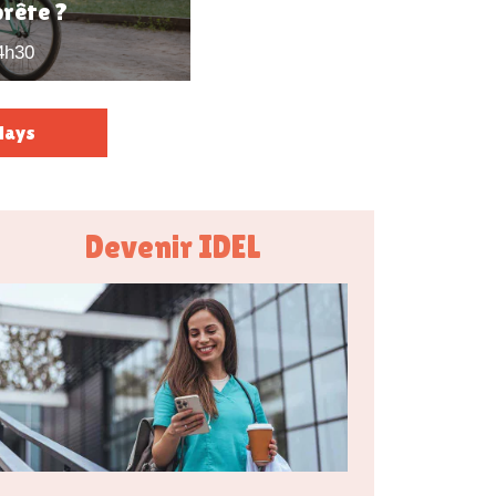
prête ?
4h30
lays
Devenir IDEL