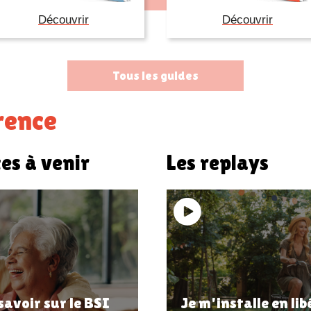
Découvrir
Découvrir
Tous les guides
érence
es à venir
Les replays
savoir sur le BSI
Je m'installe en lib