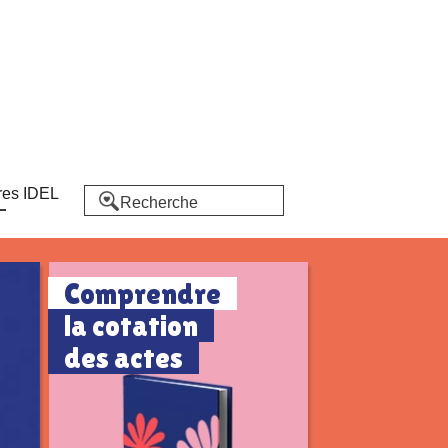
res IDEL
Comprendre
la cotation
des actes
Codification des actes,
règles de cumul, actes
hors nomenclature...
...