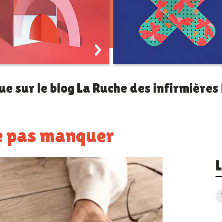
remplacement
Pratiquer mon métier
infirmier
avec soin
ue sur le blog La Ruche des infirmières 
 ne pas manquer