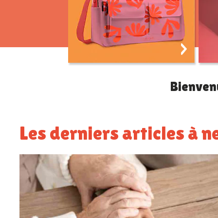
Devenir infirmière
libérale
Bienven
Les derniers articles à