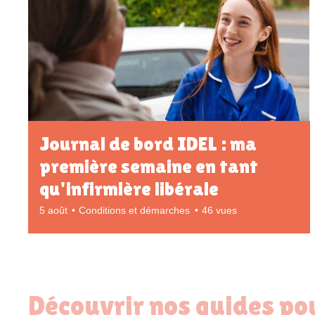
Journal de bord IDEL : ma
première semaine en tant
qu'infirmière libérale
5 août
Conditions et démarches
46 vues
Découvrir nos guides po