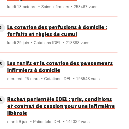
lundi 13 octobre
Soins infirmiers
253467 vues
La cotation des perfusions à domicile :
2
forfaits et règles de cumul
lundi 29 juin
Cotations IDEL
218388 vues
Les tarifs et la cotation des pansements
3
infirmiers à domicile
mercredi 25 mars
Cotations IDEL
195548 vues
Rachat patientèle IDEL : prix, conditions
4
et contrat de cession pour une infirmière
libérale
mardi 9 juin
Patientèle IDEL
144332 vues