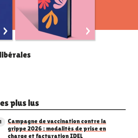
Comprendre la
cotation des actes
libérales
Les plus lus
Campagne de vaccination contre la
1
grippe 2026 : modalités de prise en
charge et facturation IDEL