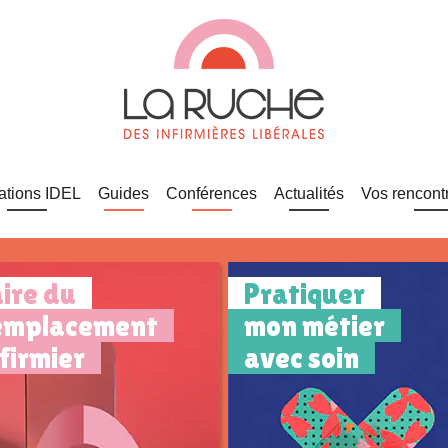
ations IDEL
Guides
Conférences
Actualités
Vos rencont
aire du
Pratiquer
emplacement
mon métier
nfirmier
avec soin
Soins infirmiers,
onditions, démarches,
patientèle, tournée,
ontrat, rémunération...
facturation,
comptabilité, formation
Faire du