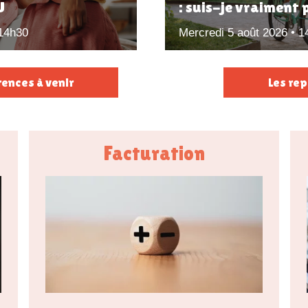
U
: suis-je vraiment 
 14h30
Mercredi 5 août 2026 • 1
rences à venir
Les rep
Facturation