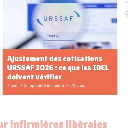
Ajustement des cotisations
URSSAF 2026 : ce que les IDEL
doivent vérifier
4 août
Comptabilité infirmière
479 vues
ur infirmières libérales