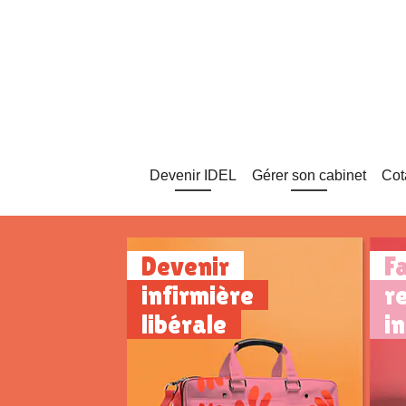
Devenir IDEL
Gérer son cabinet
Cot
Devenir
F
infirmière
r
libérale
i
Conditions, prérequis,
C
démarches, budget,
c
matériel...