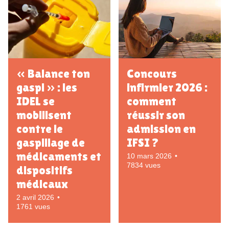
« Balance ton
Concours
gaspi » : les
infirmier 2026 :
IDEL se
comment
mobilisent
réussir son
contre le
admission en
gaspillage de
IFSI ?
médicaments et
10 mars 2026
7834 vues
dispositifs
médicaux
2 avril 2026
1761 vues