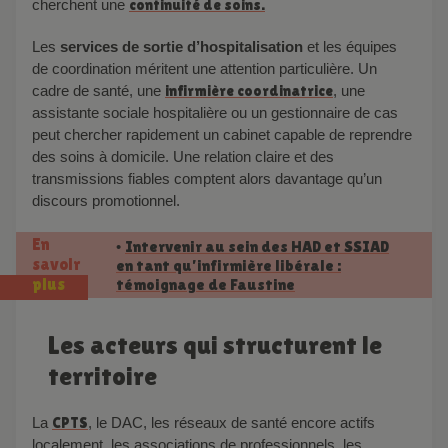
cherchent une
continuité de soins.
Les
services de sortie d’hospitalisation
et les équipes
de coordination méritent une attention particulière. Un
cadre de santé, une
infirmière coordinatrice
, une
assistante sociale hospitalière ou un gestionnaire de cas
peut chercher rapidement un cabinet capable de reprendre
des soins à domicile. Une relation claire et des
transmissions fiables comptent alors davantage qu’un
discours promotionnel.
En
Intervenir au sein des HAD et SSIAD
•
savoir
en tant qu’infirmière libérale :
témoignage de Faustine
plus
Les acteurs qui structurent le
territoire
La
CPTS
, le DAC, les réseaux de santé encore actifs
localement, les associations de professionnels, les