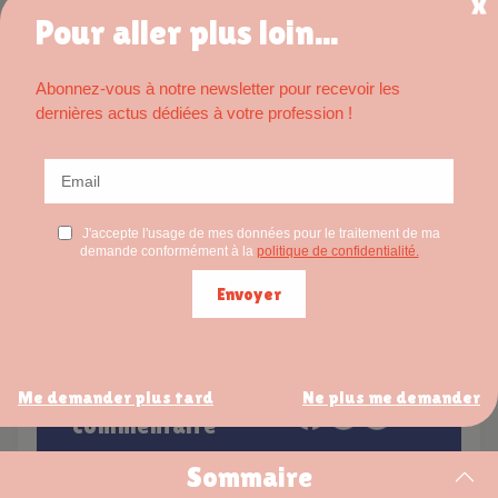
Faut-il créer un site ou utiliser
Pour aller plus loin...
les réseaux sociaux ?
Abonnez-vous à notre newsletter pour recevoir les
dernières actus dédiées à votre profession !
Une IDEL peut communiquer des informations objectives
sur son parcours, ses conditions d’exercice et ses
compétences reconnues, afin d’aider le patient à choisir
son professionnel. Elle doit cependant éviter les procédés
commerciaux, les témoignages valorisants, les
partenariats promotionnels et les méthodes de
référencement visant à obtenir une priorité dans les
résultats de recherche.
Laisser un
Partager sur
Me demander plus tard
Ne plus me demander
commentaire
Sommaire