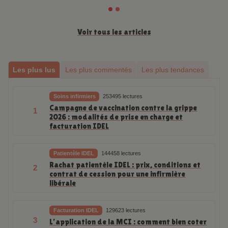
Voir tous les articles
Les plus lus
Les plus commentés
Les plus tendances
Soins infirmiers
253495 lectures
Campagne de vaccination contre la grippe
1
2026 : modalités de prise en charge et
facturation IDEL
Patientèle IDEL
144458 lectures
Rachat patientèle IDEL : prix, conditions et
2
contrat de cession pour une infirmière
libérale
Facturation IDEL
129623 lectures
3
L’application de la MCI : comment bien coter