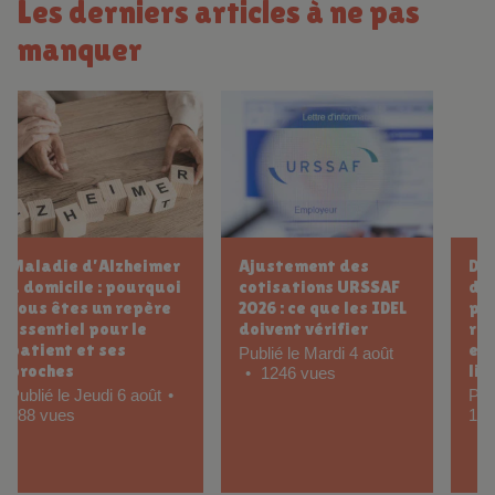
Les derniers articles à ne pas
manquer
Déduction fiscale
Pansement
d’une LOA : que
hydrocellulaire pour
pouvez-vous
quelle plaie ?
réellement déduire
Publié le Jeudi 23 juillet
en tant qu’infirmière
9089 vues
libérale ?
Publié le Lundi 3 août
1061 vues