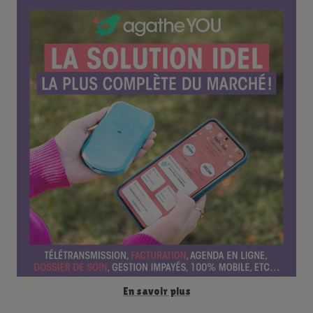
é
r
e
n
c
e
En savoir plus