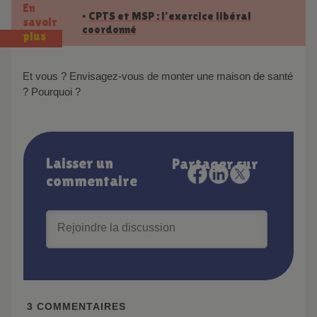
En
CPTS et MSP : l’exercice libéral
•
savoir
coordonné
plus
Et vous ? Envisagez-vous de monter une maison de santé
? Pourquoi ?
Laisser un
Partager sur
commentaire
3
COMMENTAIRES