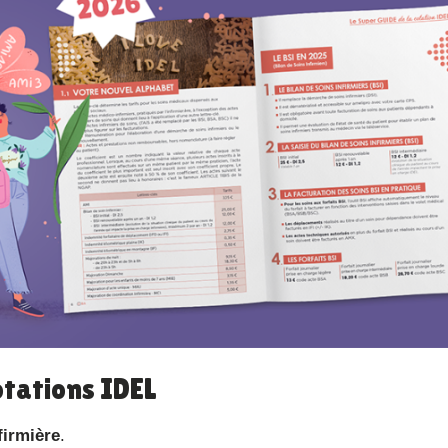
otations IDEL
firmière
.