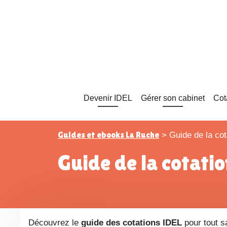
Devenir IDEL
Gérer son cabinet
Cot
Guides et ebooks La Ruche
>
Guide de la co
Guide de la cotati
Découvrez le
guide des cotations IDEL
pour tout sa