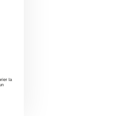
rier la
un