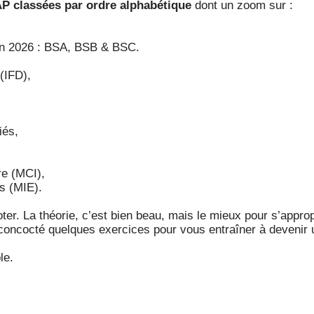
AP classées par ordre alphabétique
dont un zoom sur :
 en 2026 : BSA, BSB & BSC.
(IFD),
iés,
re (MCI),
s (MIE).
ter. La théorie, c’est bien beau, mais le mieux pour s’approp
concocté quelques exercices pour vous entraîner à devenir 
le.