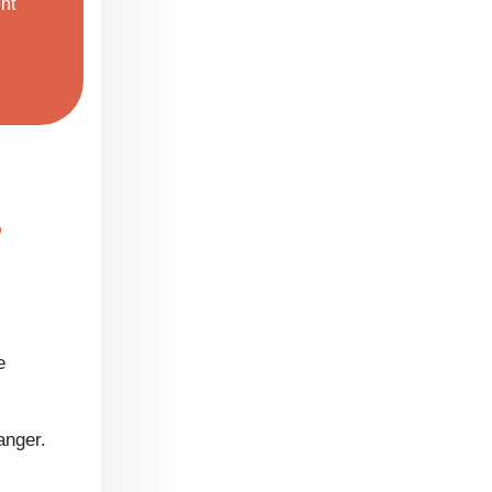
?
e
anger.