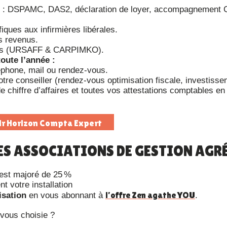
ité : DSPAMC, DAS2, déclaration de loyer, accompagnement 
iques aux infirmières libérales.
s revenus.
iales (URSAFF & CARPIMKO).
oute l’année :
léphone, mail ou rendez-vous.
tre conseiller (rendez-vous optimisation fiscale, investiss
e chiffre d’affaires et toutes vos attestations comptables en i
ir Horizon Compta Expert
R LES ASSOCIATIONS DE GESTION AGR
est majoré de 25 %
 votre installation
l’offre Zen agathe YOU
isation
en vous abonnant à
.
-vous choisie ?