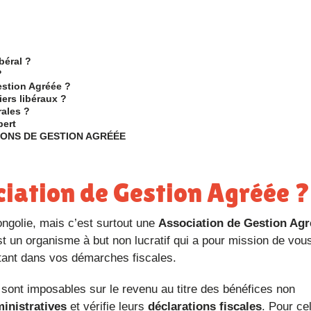
béral ?
?
estion Agréée ?
iers libéraux ?
rales ?
pert
TIONS DE GESTION AGRÉÉE
ciation de Gestion Agréée ?
ongolie, mais c’est surtout une
Association de Gestion Agr
st un organisme à but non lucratif qui a pour mission de vous 
stant dans vos démarches fiscales.
 sont imposables sur le revenu au titre des bénéfices non
inistratives
et vérifie leurs
déclarations fiscales
. Pour cel