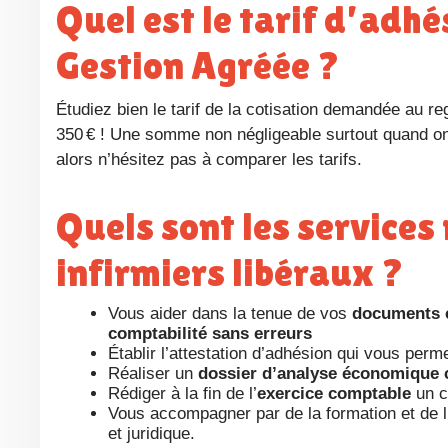
Quel est le tarif d’adhésion à une Association de
Gestion Agréée ?
Étudiez bien le tarif de la cotisation demandée au regard des services rendus, car il peut varier largement entre 150 € et
350 € ! Une somme non négligeable surtout quand o
alors n’hésitez pas à comparer les tarifs.
Quels sont les services rendus par l’AGA aux
infirmiers libéraux ?
Vous aider dans la tenue de vos
documents 
comptabilité sans erreurs
Établir l’attestation d’adhésion qui vous perme
Réaliser un
dossier d’analyse économique 
Rédiger à la fin de l’
exercice comptable
un c
Vous accompagner par de la formation et de l’i
et juridique.