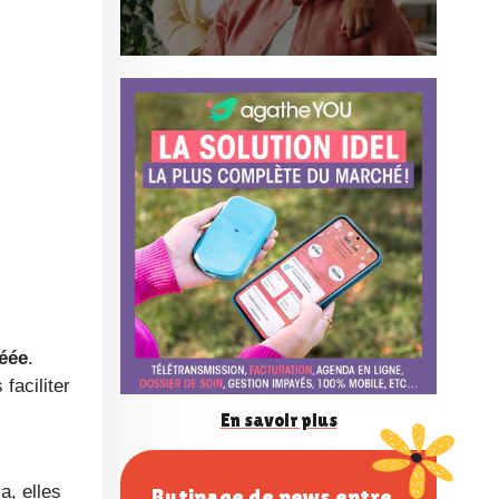
n
f
é
r
e
éée
.
faciliter
n
En savoir plus
c
a, elles
Butinage de news entre