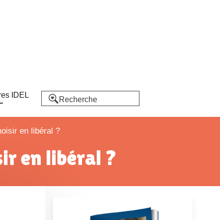
res IDEL
isir en libéral ?
r en libéral ?