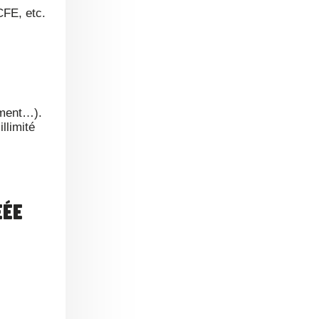
CFE, etc.
ement…).
llimité
ÉÉE