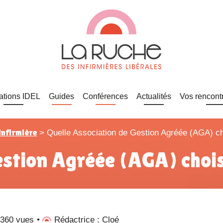
ations IDEL
Guides
Conférences
Actualités
Vos rencont
infirmière
>
Quelle Association de Gestion Agréée (AGA) cho
estion Agréée (AGA) choisi
 360 vues
Rédactrice : Cloé