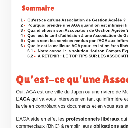
Sommaire
1
•
Qu'est-ce qu'une Association de Gestion Agréée ?
2
•
Pourquoi prendre une AGA quand on est infirmier li
3
•
Quand choisir son Association de Gestion Agréée 
4
•
Quel est le tarif d'adhésion à une Association de G
5
•
Quels sont les services rendus par l'AGA aux infirm
6
•
Quelle est la meilleure AGA pour les infirmières libé
6.1
•
Notre conseil : la solution Horizon Compta Ex
6.2
•
À RETENIR : LE TOP TIPS SUR LES ASSOCIA
Qu’est-ce qu’une Asso
Oui, AGA est une ville du Japon ou une rivière de M
L’
AGA
qui va vous intéresser en tant qu’infirmière e
la vie en contrôlant vos documents et en vous assi
L’AGA aide en effet les
professionnels libéraux
qui
commerciaux (BNC) à remplir leurs
obligations adm