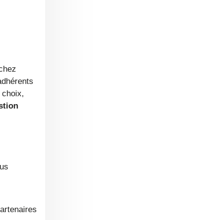
 chez
adhérents
 choix,
stion
ous
partenaires