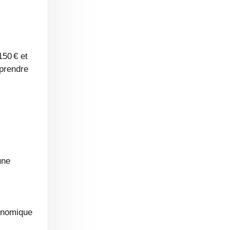
prendre
une
conomique