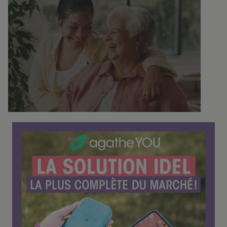
C
o
n
f
é
r
e