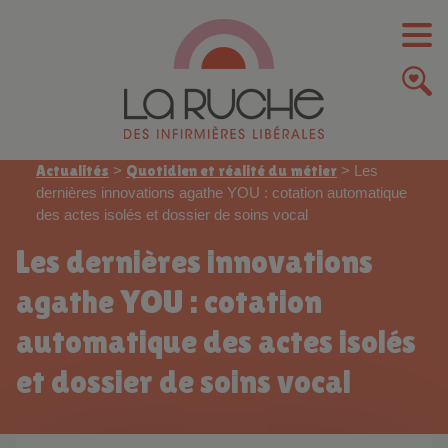
Actualités
>
Quotidien et réalité du métier
>
Les
dernières innovations agathe YOU : cotation automatique
des actes isolés et dossier de soins vocal
Les dernières innovations
agathe YOU : cotation
automatique des actes isolés
et dossier de soins vocal