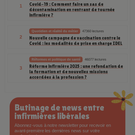
Covid-19 : Comment faire un sas de
1
décontamination en rentrant de tournée
infirmière ?
Quotidien et réalité du métier
47360 lectures
2
Nouvelle campagne de vaccination contre le
Covid : les modalités de prise en charge IDEL
Réformes et politique de santé
46077 lectures
Réforme infirmière 2025 : une refondation de
3
la formation et de nouvelles missions
accordées à la profession ?
Butinage de news entre
infirmières libérales
Abonnez-vous à notre newsletter pour recevoir en
avant-première les dernières news sur votre