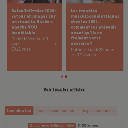
Salon Infirmier 2026 :
Les troubles
retour en images sur
musculosquelettiques
un stand La Ruche x
chez les IDEL :
agathe YOU
comment les prévenir
inoubliable
avant qu’ils ne
freinent votre
Publié le Vendredi 3
exercice ?
avril
7912 vues
Publié le Lundi 23 mars
3724 vues
Voir tous les articles
Les plus lus
Les plus commentés
Les plus tendances
Quotidien et réalité du métier
54553 lectures