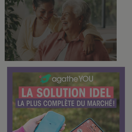
C
o
n
f
é
r
e