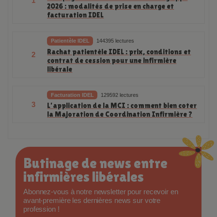
Campagne de vaccination contre la grippe
1
2026 : modalités de prise en charge et
facturation IDEL
Patientèle IDEL
144395 lectures
Rachat patientèle IDEL : prix, conditions et
2
contrat de cession pour une infirmière
libérale
Facturation IDEL
129592 lectures
3
L’application de la MCI : comment bien coter
la Majoration de Coordination Infirmière ?
Butinage de news entre
infirmières libérales
Abonnez-vous à notre newsletter pour recevoir en
avant-première les dernières news sur votre