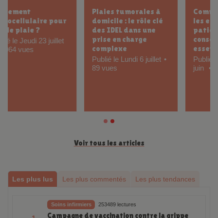
Plaies tumorales à
Comment prévenir
domicile : le rôle clé
les escarres chez un
des IDEL dans une
patient alité :
prise en charge
conseils et gestes
complexe
essentiels
Publié le Lundi 6 juillet
Publié le Mercredi 24
89 vues
juin
103 vues
Voir tous les articles
Les plus lus
Les plus commentés
Les plus tendances
Soins infirmiers
253489 lectures