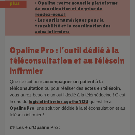
Opaline : votre nouvelle plateforme
•
plus
de coordination et de prise de
rendez-vous !
Les outils numériques pour la
•
traçabilité et la coordination des
soins infirmiers
Opaline Pro : l’outil dédié à la
téléconsultation et au télésoin
infirmier
Que ce soit pour
accompagner un patient à la
téléconsultation
ou pour réaliser des
actes en télésoin
,
vous aurez besoin d’un outil dédié à la télémédecine ! C’est
le cas du
logiciel infirmier agathe YOU
qui est lié à
Opaline Pro
, une solution dédiée à la téléconsultation et au
télésoin infirmier !
👉 Les + d’Opaline Pro
: