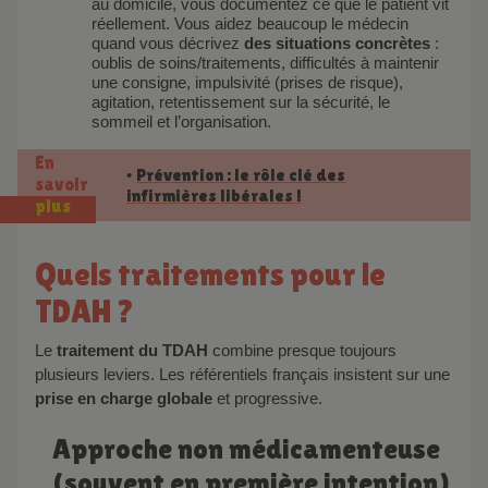
au domicile, vous documentez ce que le patient vit
réellement. Vous aidez beaucoup le médecin
quand vous décrivez
des situations concrètes
:
oublis de soins/traitements, difficultés à maintenir
une consigne, impulsivité (prises de risque),
agitation, retentissement sur la sécurité, le
sommeil et l’organisation.
En
Prévention : le rôle clé des
•
savoir
infirmières libérales !
plus
Quels traitements pour le
TDAH ?
Le
traitement du TDAH
combine presque toujours
plusieurs leviers. Les référentiels français insistent sur une
prise en charge globale
et progressive.
Approche non médicamenteuse
(souvent en première intention)