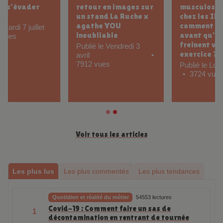
Salon Infirmier 2026 :
Les troubles
retour en images sur
musculosquelettiques
un stand La Ruche x
chez les IDEL :
agathe YOU
comment les prévenir
inoubliable
avant qu’ils ne
freinent votre
Publié le Vendredi 3
exercice ?
avril
7912 vues
Publié le Lundi 23 mars
3724 vues
Voir tous les articles
Les plus lus
Les plus commentés
Les plus tendances
Quotidien et réalité du métier
54553 lectures
Covid-19 : Comment faire un sas de