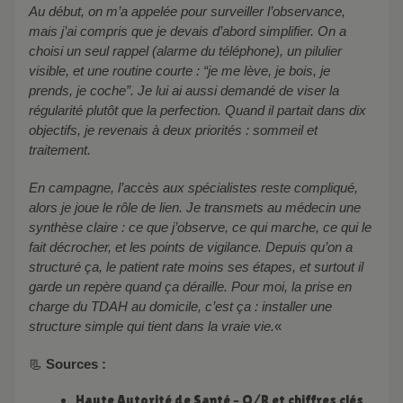
Au début, on m’a appelée pour surveiller l’observance,
mais j’ai compris que je devais d’abord simplifier. On a
choisi un seul rappel (alarme du téléphone), un pilulier
visible, et une routine courte : “je me lève, je bois, je
prends, je coche”. Je lui ai aussi demandé de viser la
régularité plutôt que la perfection. Quand il partait dans dix
objectifs, je revenais à deux priorités : sommeil et
traitement.
En campagne, l’accès aux spécialistes reste compliqué,
alors je joue le rôle de lien. Je transmets au médecin une
synthèse claire : ce que j’observe, ce qui marche, ce qui le
fait décrocher, et les points de vigilance. Depuis qu’on a
structuré ça, le patient rate moins ses étapes, et surtout il
garde un repère quand ça déraille. Pour moi, la prise en
charge du TDAH au domicile, c’est ça : installer une
structure simple qui tient dans la vraie vie.
«
📃
Sources
:
Haute Autorité de Santé – Q/R et chiffres clés,