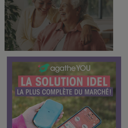
o
n
f
é
r
e
n