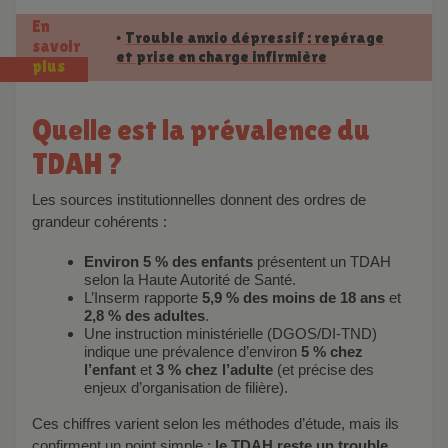
En
Trouble anxio dépressif : repérage
•
savoir
et prise en charge infirmière
plus
Quelle est la prévalence du
TDAH ?
Les sources institutionnelles donnent des ordres de
grandeur cohérents :
Environ 5 % des enfants
présentent un TDAH
selon la Haute Autorité de Santé.
L’Inserm rapporte
5,9 % des moins de 18 ans
et
2,8 % des adultes
.
Une instruction ministérielle (DGOS/DI-TND)
indique une prévalence d’environ
5 % chez
l’enfant
et
3 % chez l’adulte
(et précise des
enjeux d’organisation de filière).
Ces chiffres varient selon les méthodes d’étude, mais ils
confirment un point simple :
le TDAH reste un trouble