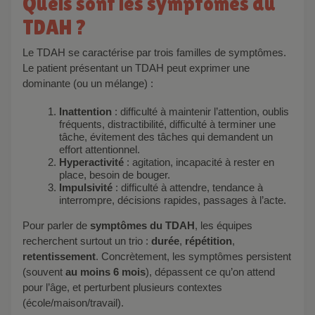
Quels sont les symptômes du
TDAH ?
Le TDAH se caractérise par trois familles de symptômes.
Le patient présentant un TDAH peut exprimer une
dominante (ou un mélange) :
Inattention
: difficulté à maintenir l’attention, oublis
fréquents, distractibilité, difficulté à terminer une
tâche, évitement des tâches qui demandent un
effort attentionnel.
Hyperactivité
: agitation, incapacité à rester en
place, besoin de bouger.
Impulsivité
: difficulté à attendre, tendance à
interrompre, décisions rapides, passages à l’acte.
Pour parler de
symptômes du TDAH
, les équipes
recherchent surtout un trio :
durée
,
répétition
,
retentissement
. Concrètement, les symptômes persistent
(souvent
au moins 6 mois
), dépassent ce qu’on attend
pour l’âge, et perturbent plusieurs contextes
(école/maison/travail).