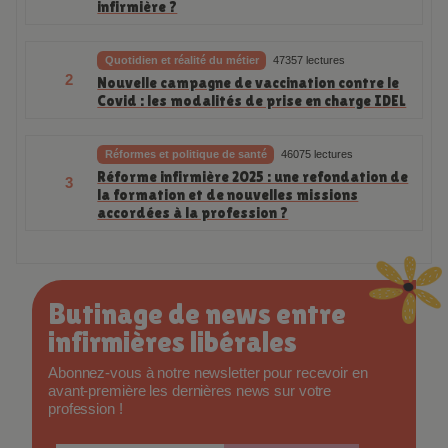
1
décontamination en rentrant de tournée
infirmière ?
Quotidien et réalité du métier
47357 lectures
2
Nouvelle campagne de vaccination contre le
Covid : les modalités de prise en charge IDEL
Réformes et politique de santé
46075 lectures
Réforme infirmière 2025 : une refondation de
3
la formation et de nouvelles missions
accordées à la profession ?
Butinage de news entre
infirmières libérales
Abonnez-vous à notre newsletter pour recevoir en
avant-première les dernières news sur votre
profession !