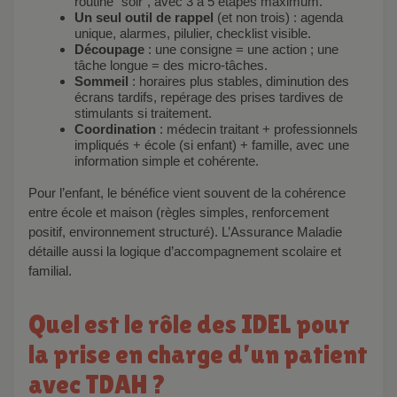
routine “soir”, avec 3 à 5 étapes maximum.
Un seul outil de rappel
(et non trois) : agenda
unique, alarmes, pilulier, checklist visible.
Découpage
: une consigne = une action ; une
tâche longue = des micro-tâches.
Sommeil
: horaires plus stables, diminution des
écrans tardifs, repérage des prises tardives de
stimulants si traitement.
Coordination
: médecin traitant + professionnels
impliqués + école (si enfant) + famille, avec une
information simple et cohérente.
Pour l’enfant, le bénéfice vient souvent de la cohérence
entre école et maison (règles simples, renforcement
positif, environnement structuré). L’Assurance Maladie
détaille aussi la logique d’accompagnement scolaire et
familial.
Quel est le rôle des IDEL pour
la prise en charge d’un patient
avec TDAH ?