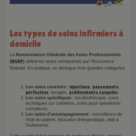
Les types de soins infirmiers à
domicile
La
Nomenclature Générale des Actes Professionnels
(
NGAP
)
définit les actes remboursés par l’Assurance
Maladie. En pratique, on distingue trois grandes catégories
:
Les soins courants
:
injections
,
pansements
,
perfusions
, lavages,
prélèvements sanguins
.
Les soins spécifiques
: insulinothérapie, soins
techniques sur cathéters, soins post-opératoires
complexes.
Les soins d’accompagnement
: surveillance de
l’état du patient, éducation thérapeutique, aide à
l’autonomie.
Cette variété fait la richesse du métier en libéral : chaque