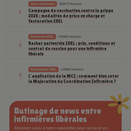
Soins infirmiers
253475 lectures
Campagne de vaccination contre la grippe
1
2026 : modalités de prise en charge et
facturation IDEL
Patientèle IDEL
144361 lectures
Rachat patientèle IDEL : prix, conditions et
2
contrat de cession pour une infirmière
libérale
Facturation IDEL
129564 lectures
3
L’application de la MCI : comment bien coter
la Majoration de Coordination Infirmière ?
Butinage de news entre
infirmières libérales
Abonnez-vous à notre newsletter pour recevoir en