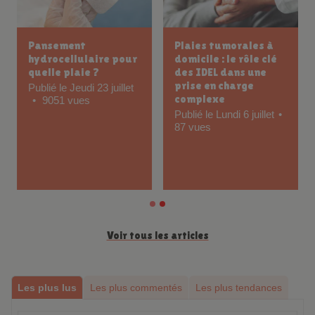
Plaies tumorales à
Comment prévenir
domicile : le rôle clé
les escarres chez un
des IDEL dans une
patient alité :
prise en charge
conseils et gestes
complexe
essentiels
Publié le Lundi 6 juillet
Publié le Mercredi 24
87 vues
juin
102 vues
Voir tous les articles
Les plus lus
Les plus commentés
Les plus tendances