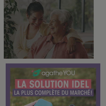
C
o
n
f
é
r
e