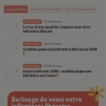
Les plus lus
Les plus commentés
Les plus tendances
Fiche métier
137362 lectures
1
Le top 10 des qualités requises pour être
infirmière libérale
Fiche métier
134472 lectures
2
Combien gagne une infirmière libérale en 2026
?
Fiche métier
122834 lectures
3
Salaire infirmier 2026 : combien gagne une
infirmière en France ?
Butinage de news entre
infirmières libérales