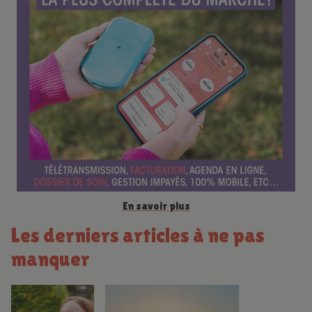
e
n
c
e
En savoir plus
Les derniers articles à ne pas
manquer