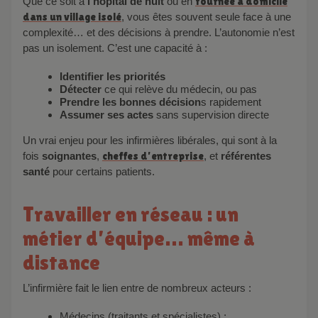
Que ce soit à
l’hôpital de nuit
ou en
tournée à domicile
dans un village isolé
, vous êtes souvent seule face à une
complexité… et des décisions à prendre. L’autonomie n’est
pas un isolement. C’est une capacité à :
Identifier les priorités
Détecter
ce qui relève du médecin, ou pas
Prendre les bonnes décision
s rapidement
Assumer ses actes
sans supervision directe
Un vrai enjeu pour les infirmières libérales, qui sont à la
fois
soignantes
,
cheffes d’entreprise
, et
référentes
santé
pour certains patients.
Travailler en réseau : un
métier d’équipe… même à
distance
L’infirmière fait le lien entre de nombreux acteurs :
Médecins (traitants et spécialistes) ;