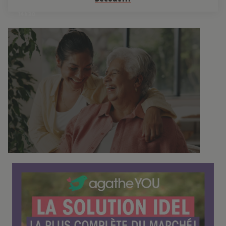
2026 •
14h30
C
o
n
f
é
r