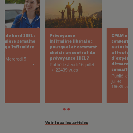
CPAM et IDEL :
Rétrocession et
conventionnement,
contrat avec la
autorisation,
titulaire : ce qu’il
attestation
faut savoir en tant
d’expérience et
que future infirmière
démarches à
libérale remplaçante
connaître
Publié le Jeudi 11 juin
281 vues
Publié le Vendredi 3
juillet
16639 vues
Voir tous les articles