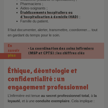
Pharmaciens ;
Aides-soignants ;
Établissements hospitaliers ou
d’hospitalisation à domicile (HAD)
;
Famille du patient.
Il faut documenter, alerter, transmettre, coordonner… tout
en gardant du temps pour le soin.
En
La coordination des soins infirmiers
•
savoir
(MSP et CPTS) : les chiffres clés
plus
Éthique, déontologie et
confidentialité : un
engagement professionnel
L’infirmière est tenue
au secret professionnel total
, à
la
loyauté
, et à une
conduite exemplaire
. Cela implique :