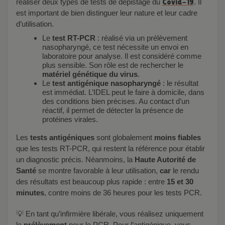
réaliser deux types de tests de dépistage du
Covid-19
. Il
est important de bien distinguer leur nature et leur cadre
d’utilisation.
Le
test RT-PCR
: réalisé via un prélèvement
nasopharyngé, ce test nécessite un envoi en
laboratoire pour analyse. Il est considéré comme
plus sensible. Son rôle est de rechercher le
matériel génétique du virus
.
Le
test antigénique nasopharyngé
: le résultat
est immédiat. L’IDEL peut le faire à domicile, dans
des conditions bien précises. Au contact d’un
réactif, il permet de détecter la présence de
protéines virales.
Les
tests antigéniques
sont globalement
moins fiables
que les tests RT-PCR, qui restent la référence pour établir
un diagnostic précis. Néanmoins, la
Haute Autorité de
Santé
se montre favorable à leur utilisation,
car
le rendu
des résultats est beaucoup plus rapide : entre
15 et 30
minutes
, contre moins de 36 heures pour les tests PCR.
💡 En tant qu’infirmière libérale, vous réalisez uniquement
le
prélèvement
pour le PCR. Pour l’antigénique, vous