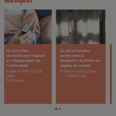
Exemple cotation
Cotation
perfusion sur 12h : ce
ablation de sonde
que tout IDEL doit
urinaire pour IDEL :
savoir
protocole et tarifs
Publié le Samedi 6
Publié le Samedi 6 juin
juin
32854 vues
9684 vues