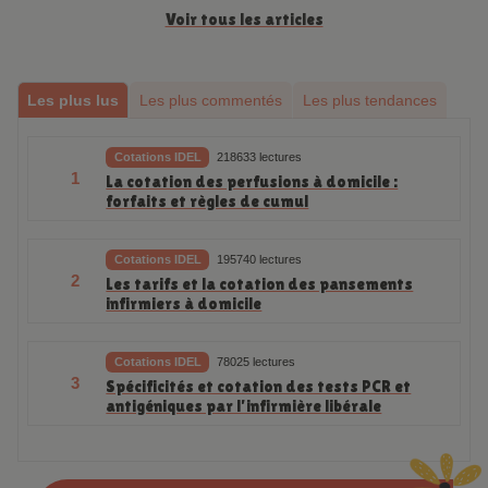
Voir tous les articles
Les plus lus
Les plus commentés
Les plus tendances
Cotations IDEL
218633 lectures
1
La cotation des perfusions à domicile :
forfaits et règles de cumul
Cotations IDEL
195740 lectures
2
Les tarifs et la cotation des pansements
infirmiers à domicile
Cotations IDEL
78025 lectures
3
Spécificités et cotation des tests PCR et
antigéniques par l’infirmière libérale