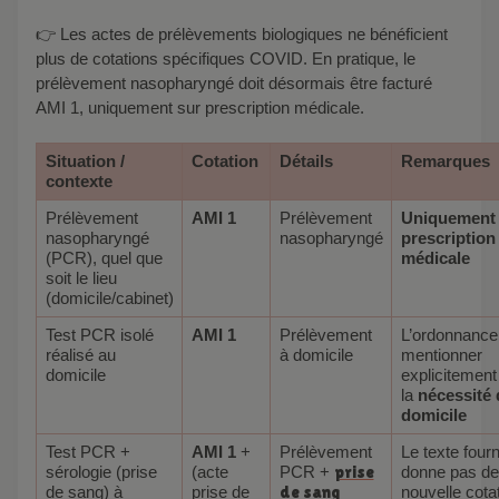
👉 Les actes de prélèvements biologiques ne bénéficient
plus de cotations spécifiques COVID. En pratique, le
prélèvement nasopharyngé doit désormais être facturé
AMI 1, uniquement sur prescription médicale.
Situation /
Cotation
Détails
Remarques
contexte
Prélèvement
AMI 1
Prélèvement
Uniquement 
nasopharyngé
nasopharyngé
prescription
(PCR), quel que
médicale
soit le lieu
(domicile/cabinet)
Test PCR isolé
AMI 1
Prélèvement
L’ordonnance 
réalisé au
à domicile
mentionner
domicile
explicitement
la
nécessité 
domicile
Test PCR +
AMI 1
+
Prélèvement
Le texte fourn
sérologie (prise
(acte
PCR +
prise
donne pas de
de sang) à
prise de
de sang
nouvelle cota