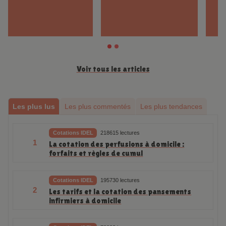
Voir tous les articles
Les plus lus
Les plus commentés
Les plus tendances
Cotations IDEL
218615 lectures
1
La cotation des perfusions à domicile :
forfaits et règles de cumul
Cotations IDEL
195730 lectures
2
Les tarifs et la cotation des pansements
infirmiers à domicile