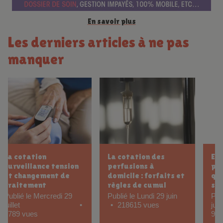
En savoir plus
Les derniers articles à ne pas
manquer
Exemple cotation
Cotation
perfusion sur 12h : ce
ablation de sonde
que tout IDEL doit
urinaire pour IDEL :
savoir
protocole et tarifs
Publié le Samedi 6
Publié le Samedi 6 juin
juin
32851 vues
9683 vues