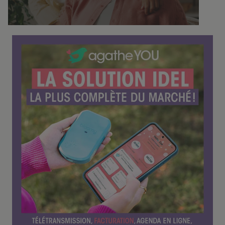
f
é
r
e
n
c
e