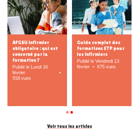
AFGSU infirmier
Guide complet des
obligatoire : qui est
formations ETP pour
concerné par la
les infirmiers
formation ?
Publié le Vendredi 13
février
675 vues
Publié le Lundi 16
février
918 vues
Voir tous les articles