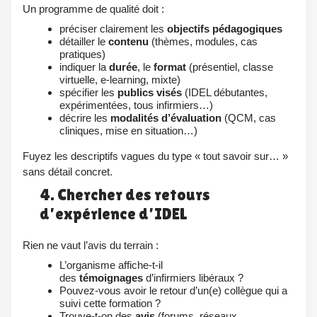
Un programme de qualité doit :
préciser clairement les
objectifs pédagogiques
détailler le
contenu
(thèmes, modules, cas
pratiques)
indiquer la
durée
, le
format
(présentiel, classe
virtuelle, e‑learning, mixte)
spécifier les
publics visés
(IDEL débutantes,
expérimentées, tous infirmiers…)
décrire les
modalités d’évaluation
(QCM, cas
cliniques, mise en situation…)
Fuyez les descriptifs vagues du type « tout savoir sur… »
sans détail concret.
4. Chercher des retours
d’expérience d’IDEL
Rien ne vaut l’avis du terrain :
L’organisme affiche‑t‑il
des
témoignages
d’infirmiers libéraux ?
Pouvez‑vous avoir le retour d’un(e) collègue qui a
suivi cette formation ?
Trouve‑t‑on des
avis
(forums, réseaux