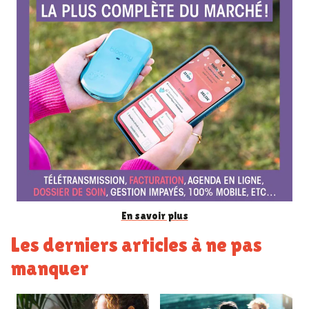
r
e
n
c
e
En savoir plus
Les derniers articles à ne pas
manquer