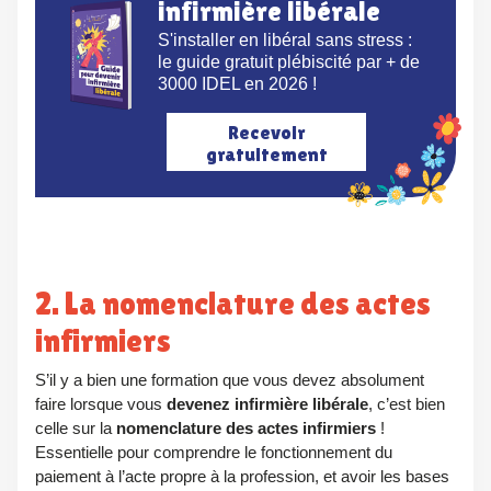
infirmière libérale
S'installer en libéral sans stress :
le guide gratuit plébiscité par + de
3000 IDEL en 2026 !
Recevoir
gratuitement
2. La nomenclature des actes
infirmiers
S’il y a bien une formation que vous devez absolument
faire lorsque vous
devenez infirmière libérale
, c’est bien
celle sur la
nomenclature des actes infirmiers
!
Essentielle pour comprendre le fonctionnement du
paiement à l’acte propre à la profession, et avoir les bases