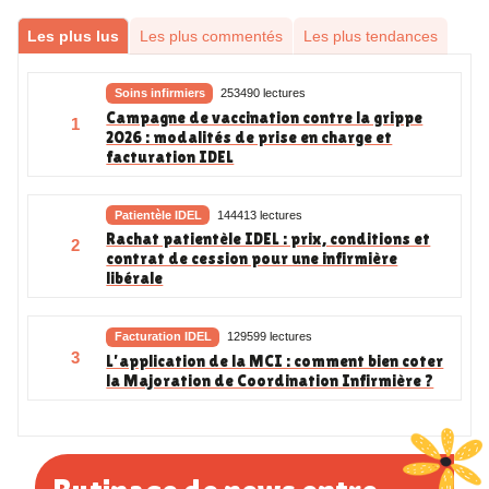
Les plus lus
Les plus commentés
Les plus tendances
Soins infirmiers
253490 lectures
Campagne de vaccination contre la grippe
1
2026 : modalités de prise en charge et
facturation IDEL
Patientèle IDEL
144413 lectures
Rachat patientèle IDEL : prix, conditions et
2
contrat de cession pour une infirmière
libérale
Facturation IDEL
129599 lectures
3
L’application de la MCI : comment bien coter
la Majoration de Coordination Infirmière ?