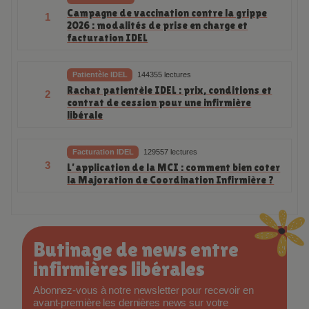
Campagne de vaccination contre la grippe
1
2026 : modalités de prise en charge et
facturation IDEL
Patientèle IDEL
144355 lectures
Rachat patientèle IDEL : prix, conditions et
2
contrat de cession pour une infirmière
libérale
Facturation IDEL
129557 lectures
3
L’application de la MCI : comment bien coter
la Majoration de Coordination Infirmière ?
Butinage de news entre
infirmières libérales
Abonnez-vous à notre newsletter pour recevoir en
avant-première les dernières news sur votre