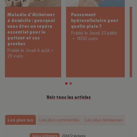
Plaies tumorales à
Comment prévenir
domicile : le rôle clé
les escarres chez un
des IDEL dans une
patient alité :
prise en charge
conseils et gestes
complexe
essentiels
Publié le Lundi 6 juillet
Publié le Mercredi 24
86 vues
juin
102 vues
Voir tous les articles
Les plus lus
Les plus commentés
Les plus tendances
Soins infirmiers
253472 lectures