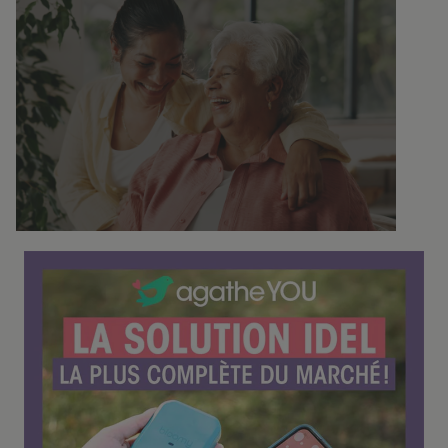
C
o
n
f
é
r
e