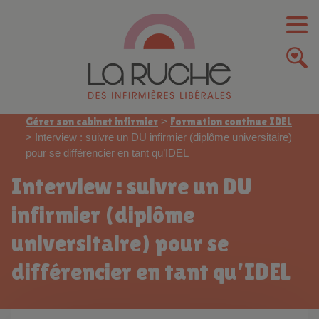
Gérer son cabinet infirmier
>
Formation continue IDEL
>
Interview : suivre un DU infirmier (diplôme universitaire)
pour se différencier en tant qu’IDEL
Interview : suivre un DU
infirmier (diplôme
universitaire) pour se
différencier en tant qu’IDEL