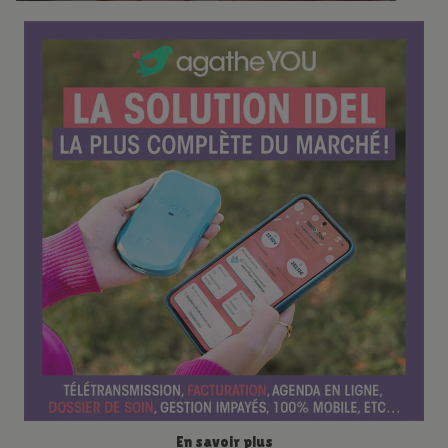
é
r
e
n
c
e
En savoir plus