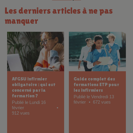
Les derniers articles à ne pas
manquer
AFGSU infirmier
Guide complet des
obligatoire : qui est
formations ETP pour
concerné par la
les infirmiers
formation ?
Publié le Vendredi 13
février
672 vues
Publié le Lundi 16
février
912 vues