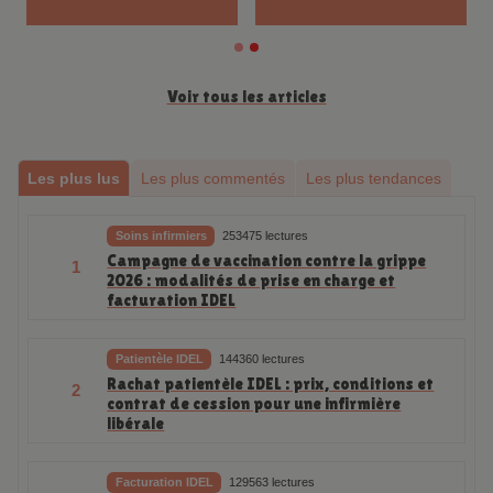
Voir tous les articles
Les plus lus
Les plus commentés
Les plus tendances
Soins infirmiers
253475 lectures
Campagne de vaccination contre la grippe
1
2026 : modalités de prise en charge et
facturation IDEL
Patientèle IDEL
144360 lectures
Rachat patientèle IDEL : prix, conditions et
2
contrat de cession pour une infirmière
libérale
Facturation IDEL
129563 lectures