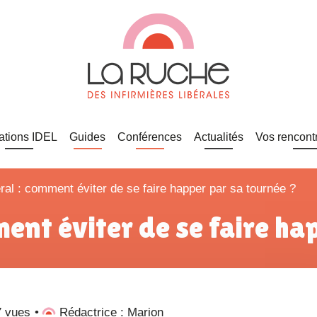
ations IDEL
Guides
Conférences
Actualités
Vos rencont
ral : comment éviter de se faire happer par sa tournée ?
mment éviter de se faire h
7 vues
Rédactrice : Marion