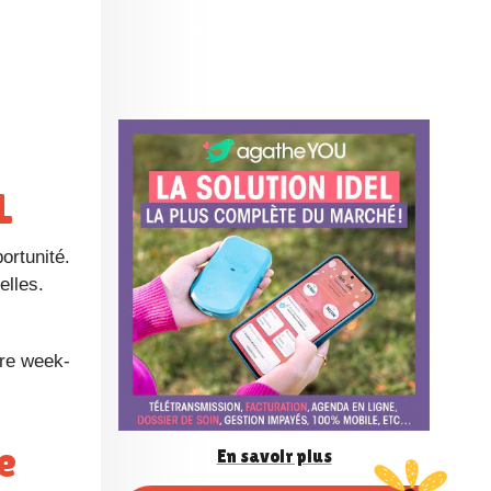
n
f
é
L
r
ortunité.
elles.
e
tre week-
n
En savoir plus
c
Butinage de news entre