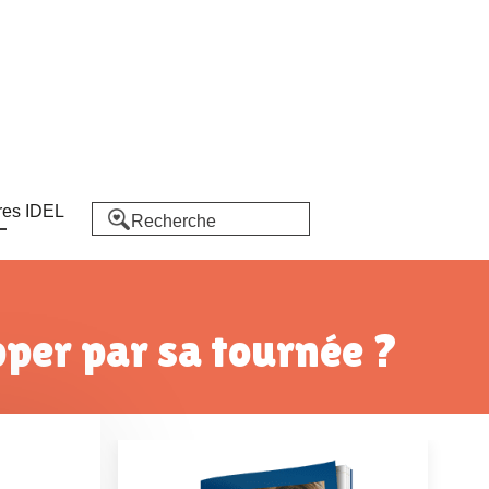
res IDEL
apper par sa tournée ?