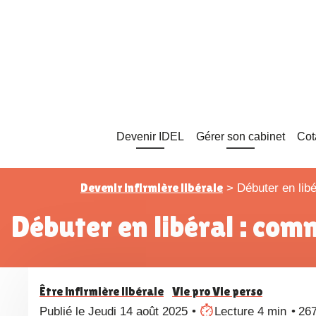
Devenir IDEL
Gérer son cabinet
Cot
Devenir infirmière libérale
>
Débuter en libé
Débuter en libéral : co
Être infirmière libérale
Vie pro Vie perso
Publié le Jeudi 14 août 2025
Lecture 4 min
26