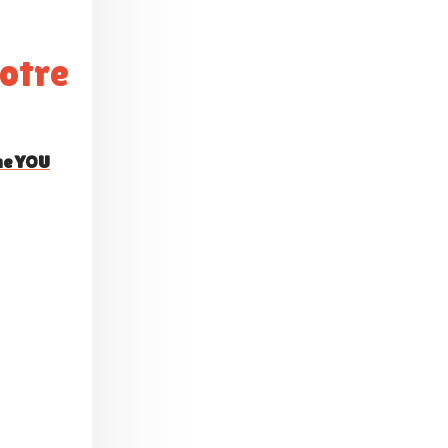
he YOU