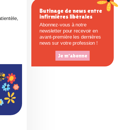
infirmières libérales
e
Abonnez-vous à notre
tientèle,
newsletter pour recevoir en
avant-première les dernières
news sur votre profession !
Je m'abonne