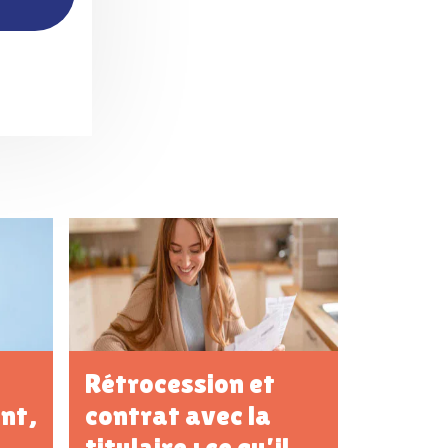
Rétrocession et
nt,
contrat avec la
titulaire : ce qu’il