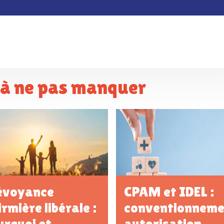
s à ne pas manquer
évoyance
CPAM et IDEL :
irmière libérale :
conventionneme
urquoi et
autorisation,