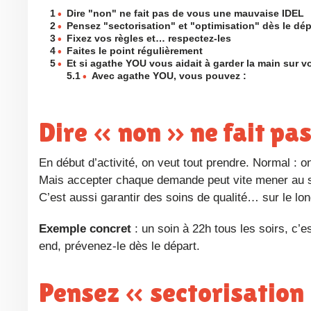
1
•
Dire "non" ne fait pas de vous une mauvaise IDEL
2
•
Pensez "sectorisation" et "optimisation" dès le dép
3
•
Fixez vos règles et… respectez-les
4
•
Faites le point régulièrement
5
•
Et si agathe YOU vous aidait à garder la main sur v
5.1
•
Avec agathe YOU, vous pouvez :
Dire « non » ne fait p
En début d’activité, on veut tout prendre. Normal : on
Mais accepter chaque demande peut vite mener au su
C’est aussi garantir des soins de qualité… sur le lo
Exemple concret
: un soin à 22h tous les soirs, c’e
end, prévenez-le dès le départ.
Pensez « sectorisation » et « optimisation » dès le