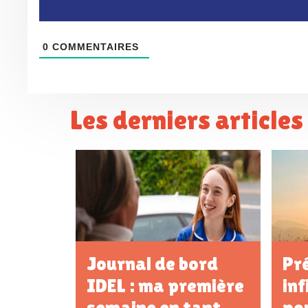
0
COMMENTAIRES
Les derniers article
Journal de bord
Pr
IDEL : ma première
inf
semaine en tant
po