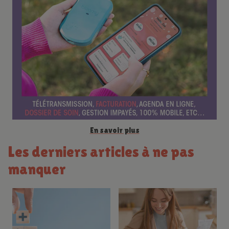
e
n
c
e
En savoir plus
Les derniers articles à ne pas
manquer