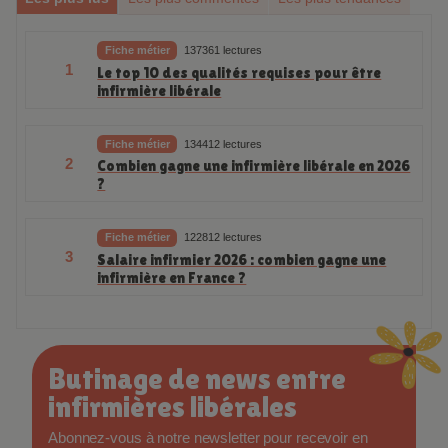
Les plus lus
Les plus commentés
Les plus tendances
Fiche métier
137361 lectures
1
Le top 10 des qualités requises pour être
infirmière libérale
Fiche métier
134412 lectures
2
Combien gagne une infirmière libérale en 2026
?
Fiche métier
122812 lectures
3
Salaire infirmier 2026 : combien gagne une
infirmière en France ?
Butinage de news entre
infirmières libérales