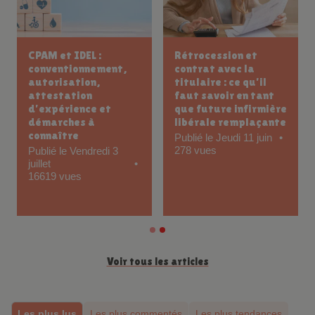
CPAM et IDEL :
Rétrocession et
conventionnement,
contrat avec la
autorisation,
titulaire : ce qu’il
attestation
faut savoir en tant
d’expérience et
que future infirmière
démarches à
libérale remplaçante
connaître
Publié le Jeudi 11 juin
278 vues
Publié le Vendredi 3
juillet
16619 vues
Voir tous les articles