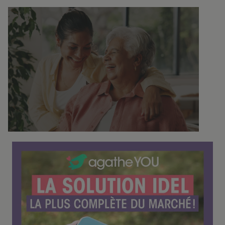
14h30
C
o
n
f
é
r