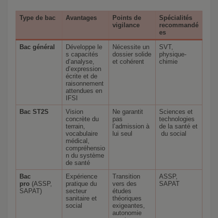
Type de bac
Avantages
Points de
Spécialités
vigilance
recommandé
es
Bac général
Développe le
Nécessite un
SVT,
s capacités
dossier solide
physique-
d’analyse,
et cohérent
chimie
d’expression
écrite et de
raisonnement
attendues en
IFSI
Bac ST2S
Vision
Ne garantit
Sciences et
concrète du
pas
technologies
terrain,
l’admission à
de la santé et
vocabulaire
lui seul
du social
médical,
compréhensio
n du système
de santé
Bac
Expérience
Transition
ASSP,
pro
(ASSP,
pratique du
vers des
SAPAT
SAPAT)
secteur
études
sanitaire et
théoriques
social
exigeantes,
autonomie