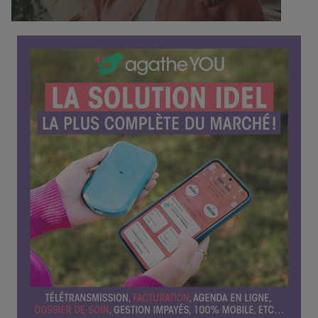
f
é
r
e
n
c
e