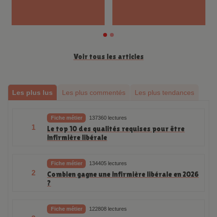
juillet
16615 vues
Voir tous les articles
Les plus lus
Les plus commentés
Les plus tendances
Fiche métier
137360 lectures
1
Le top 10 des qualités requises pour être
infirmière libérale
Fiche métier
134405 lectures
2
Combien gagne une infirmière libérale en 2026
?