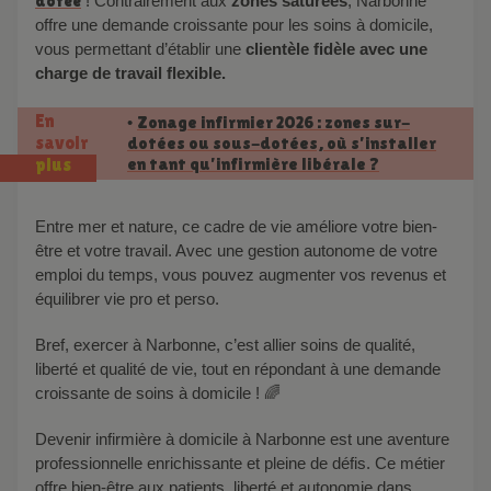
dotée
! Contrairement aux
zones saturées
, Narbonne
offre une demande croissante pour les soins à domicile,
vous permettant d’établir une
clientèle fidèle avec une
charge de travail flexible.
En
Zonage infirmier 2026 : zones sur-
•
savoir
dotées ou sous-dotées, où s’installer
en tant qu’infirmière libérale ?
plus
Entre mer et nature, ce cadre de vie améliore votre bien-
être et votre travail. Avec une gestion autonome de votre
emploi du temps, vous pouvez augmenter vos revenus et
équilibrer vie pro et perso.
Bref, exercer à Narbonne, c’est allier soins de qualité,
liberté et qualité de vie, tout en répondant à une demande
croissante de soins à domicile ! 🌈
Devenir infirmière à domicile à Narbonne est une aventure
professionnelle enrichissante et pleine de défis. Ce métier
offre bien-être aux patients, liberté et autonomie dans