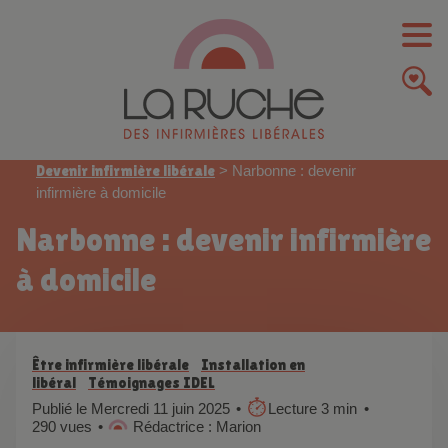
Devenir infirmière libérale
>
Narbonne : devenir
infirmière à domicile
Narbonne : devenir infirmière
à domicile
Être infirmière libérale
Installation en
libéral
Témoignages IDEL
Publié le Mercredi 11 juin 2025
Lecture 3 min
290 vues
Rédactrice : Marion