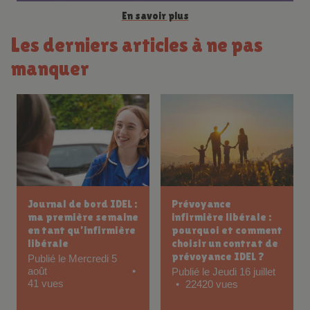
En savoir plus
Les derniers articles à ne pas
manquer
CPAM et IDEL :
Rétrocession et
conventionnement,
contrat avec la
autorisation,
titulaire : ce qu’il
attestation
faut savoir en tant
d’expérience et
que future infirmière
démarches à
libérale remplaçante
connaître
Publié le Jeudi 11 juin
277 vues
Publié le Vendredi 3