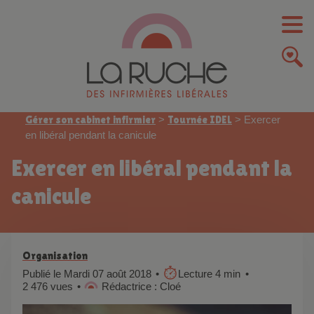
Gérer son cabinet infirmier
>
Tournée IDEL
>
Exercer
en libéral pendant la canicule
Exercer en libéral pendant la
canicule
Organisation
Publié le Mardi 07 août 2018
Lecture 4 min
2 476 vues
Rédactrice : Cloé