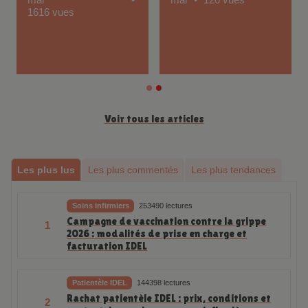
Publié le Vendredi 29
Publié le Mercredi 27
mai
mai
120 vues
1616 vues
Voir tous les articles
Les plus lus
Les plus commentés
Les plus tendances
Soins infirmiers
253490 lectures
Campagne de vaccination contre la grippe
1
2026 : modalités de prise en charge et
facturation IDEL
Patientèle IDEL
144398 lectures