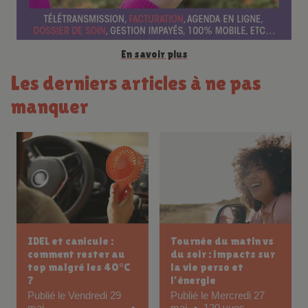
e
En savoir plus
Les derniers articles à ne pas
manquer
IDEL et canicule :
Tournée du matin vs
comment rester au
du soir : impacts sur
top malgré les 40°C
la vie perso et
?
l’énergie