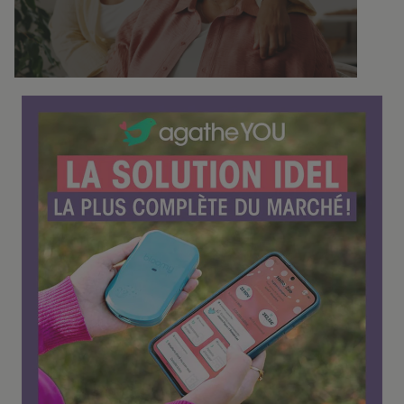
n
f
é
r
e
n
c