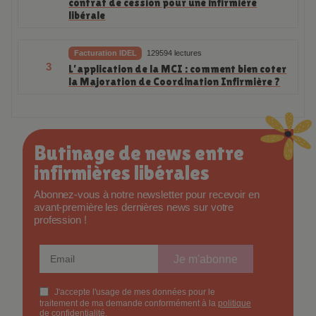
Rachat patientèle IDEL : prix, conditions et
2
contrat de cession pour une infirmière
libérale
Facturation IDEL
129594 lectures
3
L’application de la MCI : comment bien coter
la Majoration de Coordination Infirmière ?
Butinage de news entre
infirmières libérales
Abonnez-vous à notre newsletter pour recevoir en
avant-première les dernières news sur votre
profession !