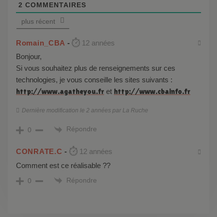
2
COMMENTAIRES
plus récent
Romain_CBA
12 années
Bonjour,
Si vous souhaitez plus de renseignements sur ces
technologies, je vous conseille les sites suivants :
http://www.agatheyou.fr
et
http://www.cbainfo.fr
Dernière modification le 2 années par La Ruche
Répondre
0
CONRATE.C
12 années
comment est ce réalisable ??
Répondre
0