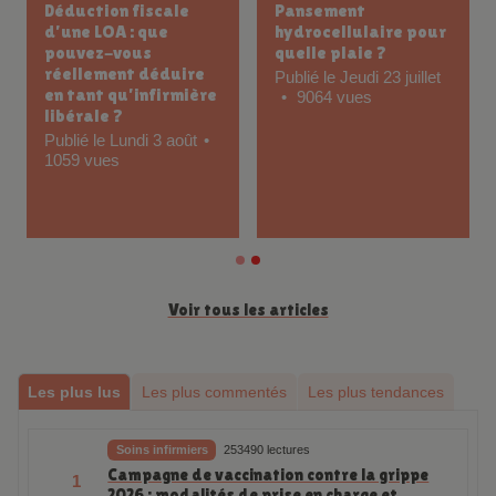
Déduction fiscale
Pansement
d’une LOA : que
hydrocellulaire pour
pouvez-vous
quelle plaie ?
réellement déduire
Publié le Jeudi 23 juillet
en tant qu’infirmière
9064 vues
libérale ?
Publié le Lundi 3 août
1059 vues
Voir tous les articles
Les plus lus
Les plus commentés
Les plus tendances
Soins infirmiers
253490 lectures
Campagne de vaccination contre la grippe
1
2026 : modalités de prise en charge et