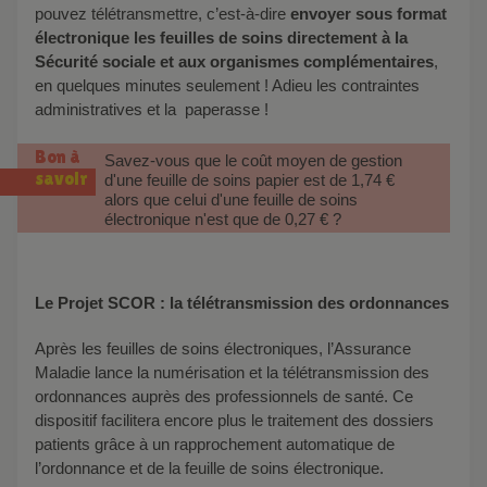
pouvez télétransmettre, c’est-à-dire
envoyer sous format
électronique les feuilles de soins directement à la
Sécurité sociale et aux organismes complémentaires
,
en quelques minutes seulement ! Adieu les contraintes
administratives et la paperasse !
Bon à
Savez-vous que le coût moyen de gestion
savoir
d'une feuille de soins papier est de 1,74 €
alors que celui d'une feuille de soins
électronique n'est que de 0,27 € ?
Le Projet SCOR : la télétransmission des ordonnances
Après les feuilles de soins électroniques, l’Assurance
Maladie lance la numérisation et la télétransmission des
ordonnances auprès des professionnels de santé. Ce
dispositif facilitera encore plus le traitement des dossiers
patients grâce à un rapprochement automatique de
l’ordonnance et de la feuille de soins électronique.