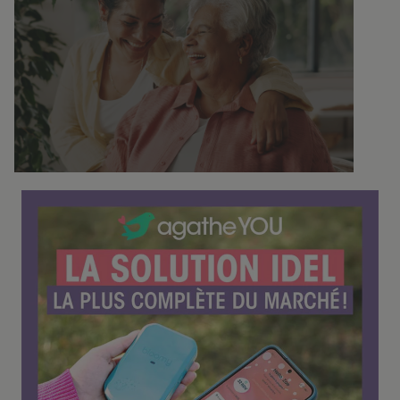
o
n
f
é
r
e
n