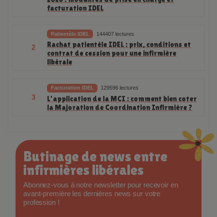
facturation IDEL
Patientèle IDEL
144407 lectures
Rachat patientèle IDEL : prix, conditions et
2
contrat de cession pour une infirmière
libérale
Facturation IDEL
129596 lectures
3
L’application de la MCI : comment bien coter
la Majoration de Coordination Infirmière ?
Butinage de news entre
infirmières libérales
Abonnez-vous à notre newsletter pour recevoir en
avant-première les dernières news sur votre
profession !