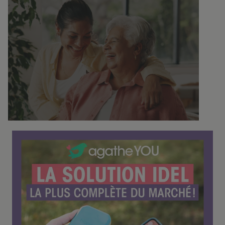
C
o
n
f
é
r
e