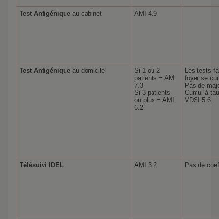
Test Antigénique
au cabinet
AMI 4.9
Test Antigénique
au domicile
Si 1 ou 2
Les tests f
patients = AMI
foyer se cum
7.3
Pas de major
Si 3 patients
Cumul à tau
ou plus = AMI
VDSI 5.6.
6.2
Télésuivi IDEL
AMI 3.2
Pas de coef