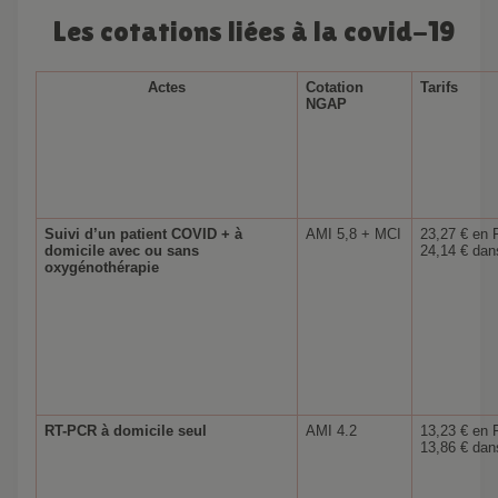
Les cotations liées à la covid-19
Actes
Cotation
Tarifs
NGAP
Suivi d’un patient COVID + à
AMI 5,8 + MCI
23,27 € en 
domicile avec ou sans
24,14 € da
oxygénothérapie
RT-PCR à domicile seul
AMI 4.2
13,23 € en 
13,86 € da