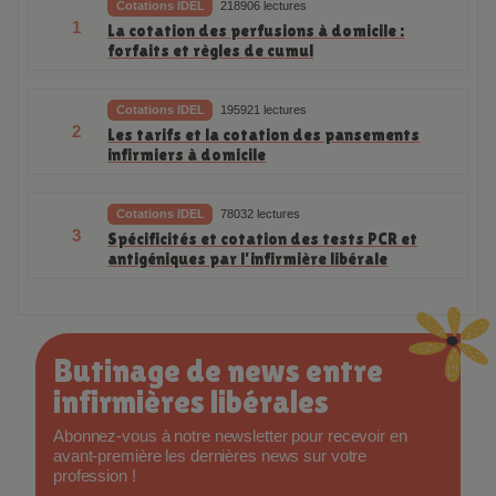
Cotations IDEL
218906 lectures
1
La cotation des perfusions à domicile :
forfaits et règles de cumul
Cotations IDEL
195921 lectures
2
Les tarifs et la cotation des pansements
infirmiers à domicile
Cotations IDEL
78032 lectures
3
Spécificités et cotation des tests PCR et
antigéniques par l’infirmière libérale
Butinage de news entre
infirmières libérales
Abonnez-vous à notre newsletter pour recevoir en
avant-première les dernières news sur votre
profession !