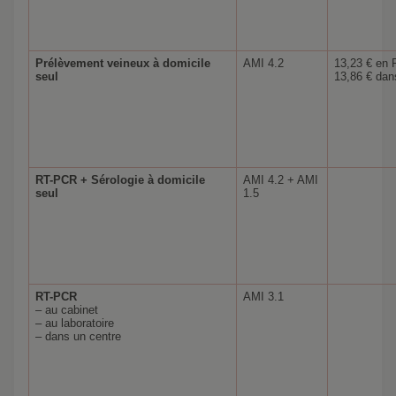
Prélèvement veineux à domicile
AMI 4.2
13,23 € en 
seul
13,86 € da
RT-PCR + Sérologie à domicile
AMI 4.2 + AMI
seul
1.5
RT-PCR
AMI 3.1
– au cabinet
– au laboratoire
– dans un centre