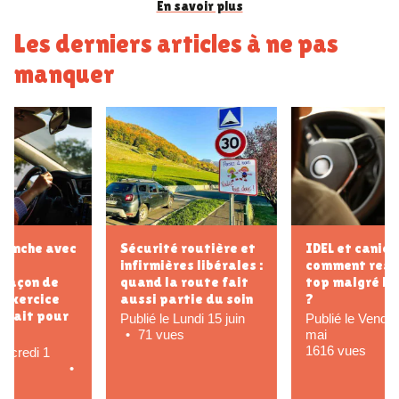
En savoir plus
Les derniers articles à ne pas
manquer
IDEL et canicule :
Tournée du matin vs
comment rester au
du soir : impacts sur
top malgré les 40°C
la vie perso et
?
l’énergie
Publié le Vendredi 29
Publié le Mercredi 27
mai
mai
123 vues
1616 vues