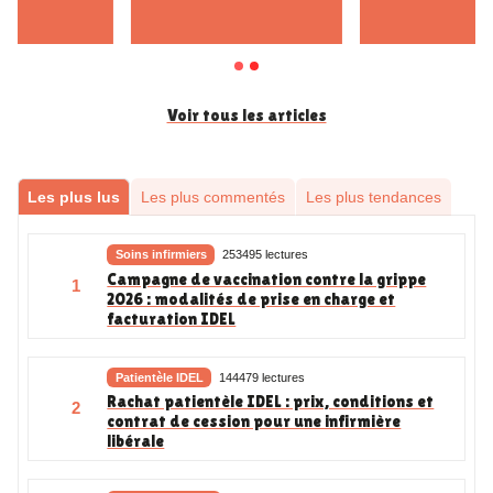
Voir tous les articles
Les plus lus
Les plus commentés
Les plus tendances
Soins infirmiers
253495 lectures
Campagne de vaccination contre la grippe
1
2026 : modalités de prise en charge et
facturation IDEL
Patientèle IDEL
144479 lectures
Rachat patientèle IDEL : prix, conditions et
2
contrat de cession pour une infirmière
libérale