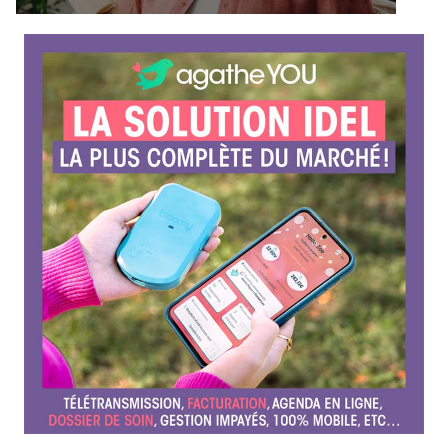
é
r
e
n
c
e