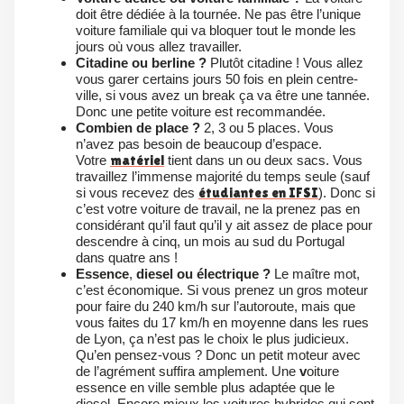
doit être dédiée à la tournée. Ne pas être l’unique
voiture familiale qui va bloquer tout le monde les
jours où vous allez travailler.
Citadine ou berline ?
Plutôt citadine ! Vous allez
vous garer certains jours 50 fois en plein centre-
ville, si vous avez un break ça va être une tannée.
Donc une petite voiture est recommandée.
Combien de place
?
2, 3 ou 5 places. Vous
n’avez pas besoin de beaucoup d’espace.
Votre
matériel
tient dans un ou deux sacs. Vous
travaillez l’immense majorité du temps seule (sauf
si vous recevez des
étudiantes en IFSI
). Donc si
c’est votre voiture de travail, ne la prenez pas en
considérant qu’il faut qu’il y ait assez de place pour
descendre à cinq, un mois au sud du Portugal
dans quatre ans !
Essence
,
diesel
ou électrique ?
Le maître mot,
c’est
économique. Si vous prenez un gros moteur
pour faire du 240 km/h sur l’autoroute, mais que
vous faites du 17 km/h en moyenne dans les rues
de Lyon, ça n’est pas le choix le plus judicieux.
Qu’en pensez-vous ? Donc un petit moteur avec
de l’agrément suffira amplement. Une
v
oiture
essence en ville semble plus adaptée que le
diesel. Encore mieux les voitures hybrides qui sont