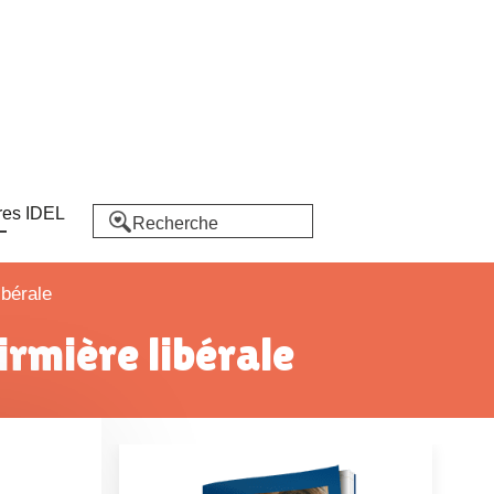
res IDEL
ibérale
firmière libérale