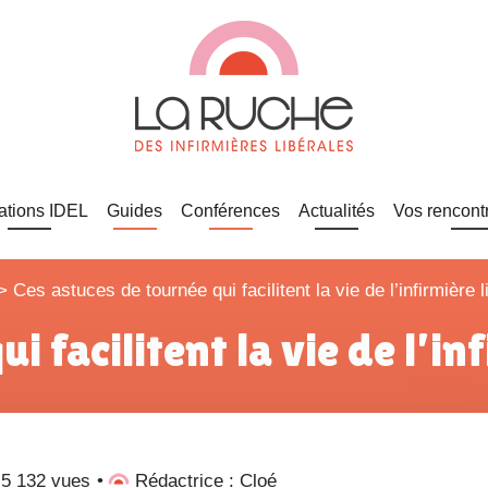
ations IDEL
Guides
Conférences
Actualités
Vos rencont
>
Ces astuces de tournée qui facilitent la vie de l’infirmière l
i facilitent la vie de l’in
5 132 vues
Rédactrice : Cloé