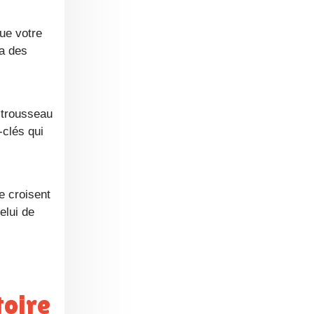
 a des
-clés qui
e croisent
elui de
toire