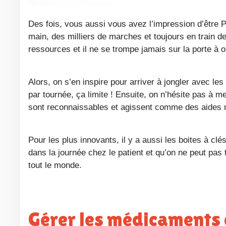
Des fois, vous aussi vous avez l’impression d’être Passe-Partout dans Fort Boyard ? Un trousseau plus grand que votre
main, des milliers de marches et toujours en train 
ressources et il ne se trompe jamais sur la porte à 
Alors, on s’en inspire pour arriver à jongler avec les 2549 clés et badges que vous trimballez. Premièrement, un trousseau
par tournée, ça limite ! Ensuite, on n’hésite pas à m
sont reconnaissables et agissent comme des aides
Pour les plus innovants, il y a aussi les boites à cl
dans la journée chez le patient et qu’on ne peut pas
tout le monde.
Gérer les médicaments 