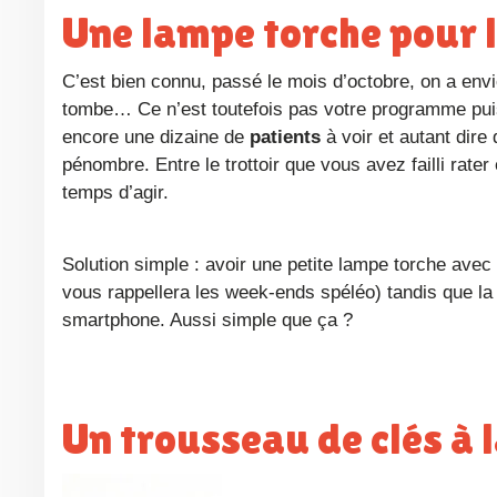
Une lampe torche pour 
C’est bien connu, passé le mois d’octobre, on a envie d’aller se mettre au lit à partir de 18h00 avec le froid et la nuit qui
tombe… Ce n’est toutefois pas votre programme puisqu
encore une dizaine de
patients
à voir et autant dire
pénombre. Entre le trottoir que vous avez failli rater
temps d’agir.
Solution simple : avoir une petite lampe torche avec soi. Les plus aventuriers opteront pour une bonne vieille frontale (ça
vous rappellera les week-ends spéléo) tandis que la 
smartphone. Aussi simple que ça ?
Un trousseau de clés à