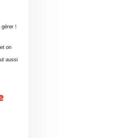
 gérer !
 et on
eut aussi
e