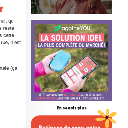
r
n
f
s reste
s cette
rue, il est
é
r
e
n
En savoir plus
c
Butinage de news entre