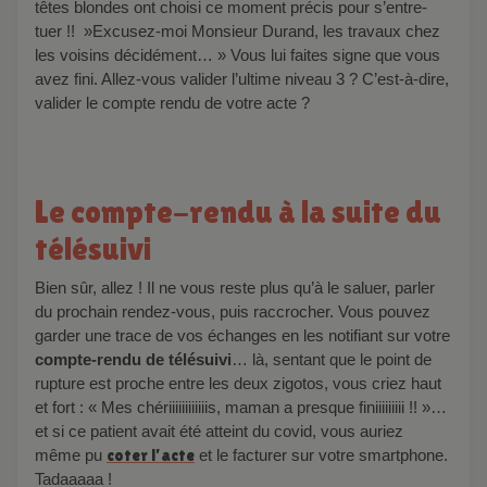
têtes blondes ont choisi ce moment précis pour s’entre-
tuer !! »Excusez-moi Monsieur Durand, les travaux chez
les voisins décidément… » Vous lui faites signe que vous
avez fini. Allez-vous valider l’ultime niveau 3 ? C’est-à-dire,
valider le compte rendu de votre acte ?
Le compte-rendu à la suite du
télésuivi
Bien sûr, allez ! Il ne vous reste plus qu’à le saluer, parler
du prochain rendez-vous, puis raccrocher. Vous pouvez
garder une trace de vos échanges en les notifiant sur votre
compte-rendu de télésuivi
… là, sentant que le point de
rupture est proche entre les deux zigotos, vous criez haut
et fort : « Mes chériiiiiiiiiiiis, maman a presque finiiiiiiiii !! »…
et si ce patient avait été atteint du covid, vous auriez
même pu
coter
l’acte
et le facturer sur votre smartphone.
Tadaaaaa !