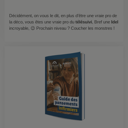
Décidément, on vous le dit, en plus d’être une vraie pro de
la déco, vous êtes une vraie pro du
télésuivi
, Bref une
Idel
incroyable, 😉 Prochain niveau ? Coucher les monstres !
Démo
live :
tout
savoir
sur le
BSI
avec
agathe