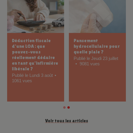
Déduction fiscale
Pansement
d’une LOA : que
hydrocellulaire pour
pouvez-vous
quelle plaie ?
réellement déduire
Publié le Jeudi 23 juillet
en tant qu’infirmière
9081 vues
libérale ?
Publié le Lundi 3 août
1061 vues
Voir tous les articles