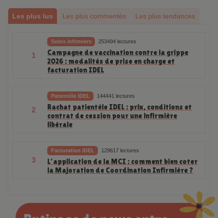
Les plus lus
Les plus commentés
Les plus tendances
Soins infirmiers
253494 lectures
Campagne de vaccination contre la grippe
1
2026 : modalités de prise en charge et
facturation IDEL
Patientèle IDEL
144441 lectures
Rachat patientèle IDEL : prix, conditions et
2
contrat de cession pour une infirmière
libérale
Facturation IDEL
129617 lectures
3
L’application de la MCI : comment bien coter
la Majoration de Coordination Infirmière ?