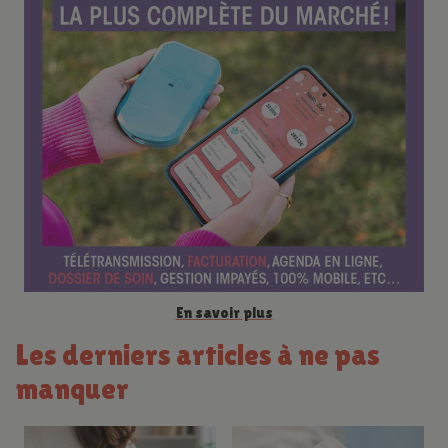
r
e
n
c
e
En savoir plus
Les derniers articles à ne pas
manquer