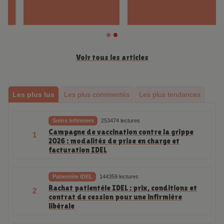
Voir tous les articles
Les plus lus
Les plus commentés
Les plus tendances
Soins infirmiers
253474 lectures
Campagne de vaccination contre la grippe
1
2026 : modalités de prise en charge et
facturation IDEL
Patientèle IDEL
144359 lectures
Rachat patientèle IDEL : prix, conditions et
2
contrat de cession pour une infirmière
libérale