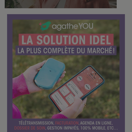
f
é
r
e
n
c
e