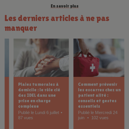
En savoir plus
Les derniers articles à ne pas
manquer
Plaies tumorales à
Comment prévenir
domicile : le rôle clé
les escarres chez un
des IDEL dans une
patient alité :
prise en charge
conseils et gestes
complexe
essentiels
Publié le Lundi 6 juillet
Publié le Mercredi 24
87 vues
juin
102 vues