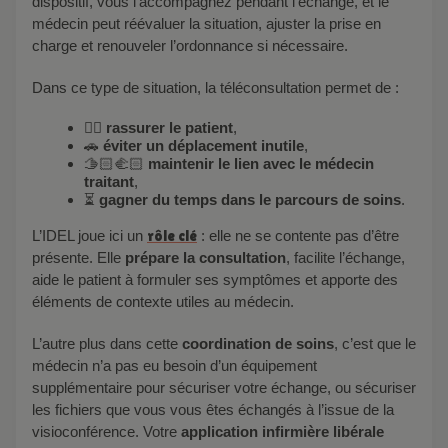
dispositif, vous l’accompagnez pendant l’échange, et le
médecin peut réévaluer la situation, ajuster la prise en
charge et renouveler l’ordonnance si nécessaire.
Dans ce type de situation, la téléconsultation permet de :
👉🏼
rassurer le patient
,
🚗
éviter un déplacement inutile
,
🫱🏻‍🫲🏻
maintenir le lien avec le médecin
traitant
,
⏳
gagner du temps dans le parcours de soins
.
L’IDEL joue ici un
rôle clé
: elle ne se contente pas d’être
présente. Elle
prépare la consultation
, facilite l’échange,
aide le patient à formuler ses symptômes et apporte des
éléments de contexte utiles au médecin.
L’autre plus dans cette
coordination de soins
, c’est que le
médecin n’a pas eu besoin d’un équipement
supplémentaire pour sécuriser votre échange, ou sécuriser
les fichiers que vous vous êtes échangés à l’issue de la
visioconférence. Votre
application infirmière libérale