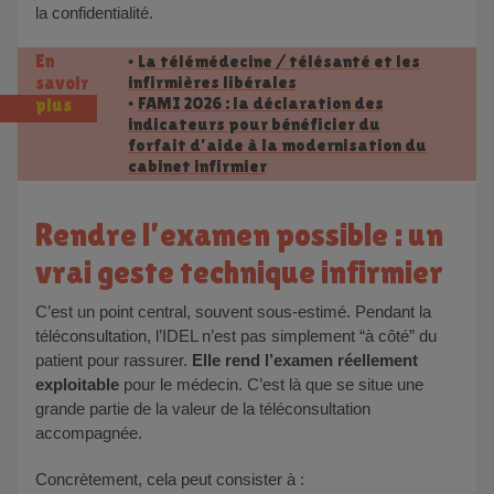
la confidentialité.
En
La télémédecine / télésanté et les
•
infirmières libérales
savoir
FAMI 2026 : la déclaration des
•
plus
indicateurs pour bénéficier du
forfait d’aide à la modernisation du
cabinet infirmier
Rendre l’examen possible : un
vrai geste technique infirmier
C’est un point central, souvent sous-estimé. Pendant la
téléconsultation, l’IDEL n’est pas simplement “à côté” du
patient pour rassurer.
Elle rend l’examen réellement
exploitable
pour le médecin. C’est là que se situe une
grande partie de la valeur de la téléconsultation
accompagnée.
Concrètement, cela peut consister à :