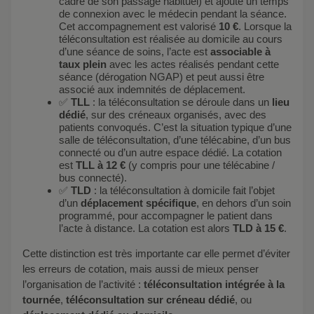
cadre de son passage habituel) et ajoute un temps
de connexion avec le médecin pendant la séance.
Cet accompagnement est valorisé
10 €
. Lorsque la
téléconsultation est réalisée au domicile au cours
d’une séance de soins, l’acte est
associable à
taux plein
avec les actes réalisés pendant cette
séance (dérogation NGAP) et peut aussi être
associé aux indemnités de déplacement.
✅
TLL
: la téléconsultation se déroule dans un
lieu
dédié
, sur des créneaux organisés, avec des
patients convoqués. C’est la situation typique d’une
salle de téléconsultation, d’une télécabine, d’un bus
connecté ou d’un autre espace dédié. La cotation
est
TLL à 12 €
(y compris pour une télécabine /
bus connecté).
✅
TLD
: la téléconsultation à domicile fait l’objet
d’un
déplacement spécifique
, en dehors d’un soin
programmé, pour accompagner le patient dans
l’acte à distance. La cotation est alors
TLD à 15 €
.
Cette distinction est très importante car elle permet d’éviter
les erreurs de cotation, mais aussi de mieux penser
l’organisation de l’activité :
téléconsultation intégrée à la
tournée
,
téléconsultation sur créneau dédié
, ou