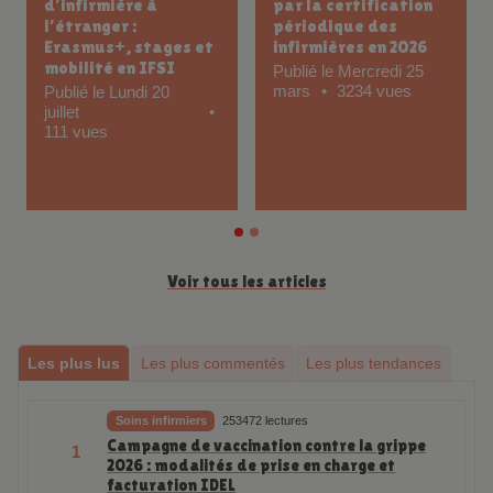
obligatoire : qui est
formations ETP pour
concerné par la
les infirmiers
formation ?
Publié le Vendredi 13
février
672 vues
Publié le Lundi 16
février
912 vues
Voir tous les articles
Les plus lus
Les plus commentés
Les plus tendances
Soins infirmiers
253472 lectures
Campagne de vaccination contre la grippe
1
2026 : modalités de prise en charge et
facturation IDEL