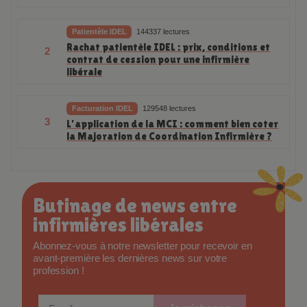
Patientèle IDEL
144337 lectures
Rachat patientèle IDEL : prix, conditions et
2
contrat de cession pour une infirmière
libérale
Facturation IDEL
129548 lectures
3
L’application de la MCI : comment bien coter
la Majoration de Coordination Infirmière ?
Butinage de news entre
infirmières libérales
Abonnez-vous à notre newsletter pour recevoir en
avant-première les dernières news sur votre
profession !