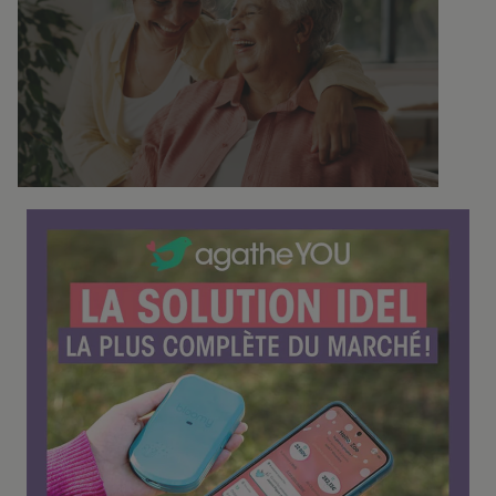
o
n
f
é
r
e
n