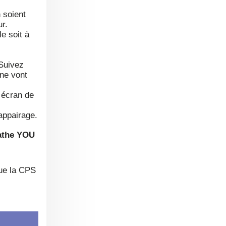
n soient
ur.
le soit à
 Suivez
one vont
 écran de
appairage.
que la CPS