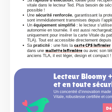
Sa
rapidité d’exécution
, idéale pour récupér
vitale dans le lecteur Ted. Plus besoin de séc
possible !
Une
sécurité renforcée
, garantissant la pro
sont immédiatement transmises depuis l’applic
Un
équipement simplifié
: le lecteur s’util
autonomie en tournée. Il est aussi rechargeable
uniquement pour insérer la carte Vitale du pat
TLA). Tout est accessible directement depuis
carte CPS infirmier
Sa
praticité
: une fois la
mallette infirmière
dans une
ou avec son té
anciens TLA, il est léger, design et compact !
Lecteur Bloomy + agathe YOU : facturez plus vite
et en toute sécur
Un concentré d’innovation made in CBA, alliant autonomie record, lecture instantanée de la carte
Vitale, robustesse certifiée et co
Dé