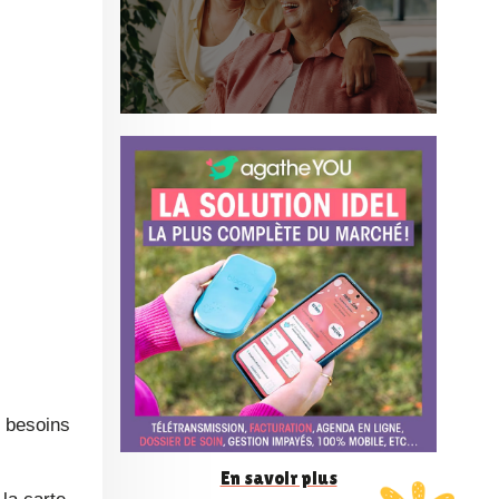
o
n
f
é
r
e
 besoins
n
En savoir plus