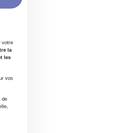
 votre
re la
t les
ur vos
t de
lle,