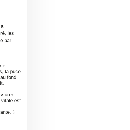
la
ré, les
e par
rie.
s, la puce
 au fond
t.
assurer
vitale est
ante. ⤵️