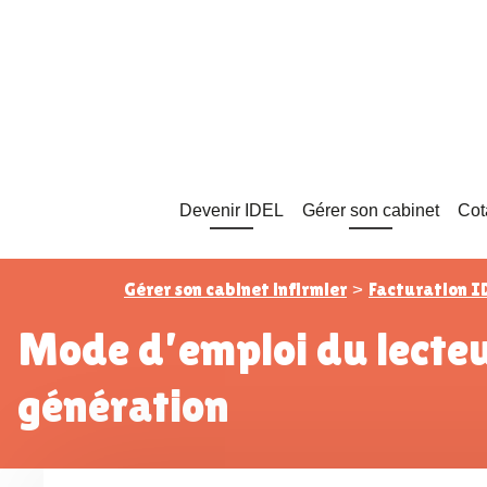
Devenir IDEL
Gérer son cabinet
Cot
Gérer son cabinet infirmier
Facturation I
>
Mode d’emploi du lecteur Ted : le lecteur de carte Vitale nouvelle
génération