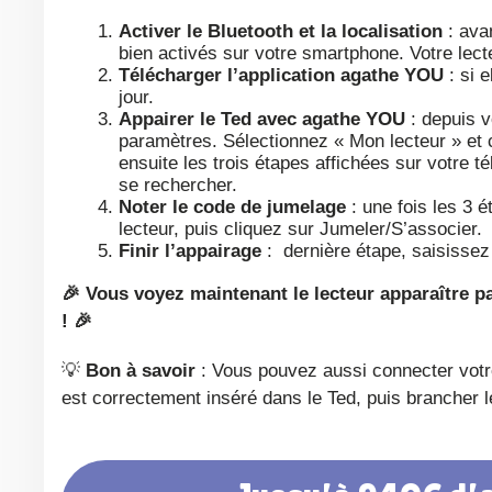
Activer le Bluetooth et la localisation
: avan
bien activés sur votre smartphone. Votre lecte
Télécharger l’application agathe YOU
: si e
jour.
Appairer le Ted avec agathe YOU
: depuis v
paramètres. Sélectionnez « Mon lecteur » et c
ensuite les trois étapes affichées sur votre té
se rechercher.
Noter le code de jumelage
: une fois les 3 
lecteur, puis cliquez sur Jumeler/S’associer.
Finir l’appairage
: dernière étape, saisissez
🎉 Vous voyez maintenant le lecteur apparaître parmi les lecteurs associés aux paramètres du compte agathe YOU
! 🎉
💡
Bon à savoir
: Vous pouvez aussi connecter votre
est correctement inséré dans le Ted, puis brancher l