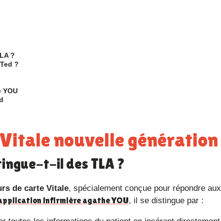
TLA ?
 Ted ?
he YOU
ed
te Vitale nouvelle génération
tingue-t-il des TLA ?
rs de carte Vitale
, spécialement conçue pour répondre aux
’application infirmière agathe YOU
, il se distingue par :