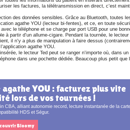
er toutes les informations du patient en insérant directement
uriser les factures, la télétransmission en direct, c’est main
tection des données sensibles. Grâce au Bluetooth, toutes l
ation agathe YOU (lecteur bi-fentes), et ce, en toute sécur
ise avec le téléphone et se charge par port USB pour une bonn
 à partir d’un allume-cigare. Pendant la tournée, le lecteur 
ient, il n’y a plus de manipulation à faire dessus (contraire
 l’application agathe YOU.
insérée, le lecteur Ted peut se ranger n’importe où, dans un 
léphone dans une pochette dédiée. Beaucoup plus petit que 
ité lors de vos tournées !
mpatibilité HDS et Ségur.
couvrir Bloomy