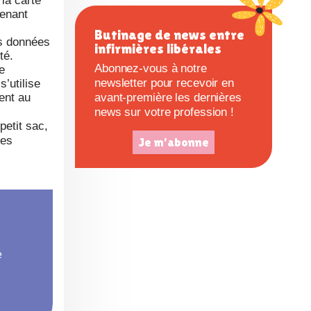
 la carte
c
tenant
Butinage de news entre
es données
infirmières libérales
e
ité.
Abonnez-vous à notre
e
newsletter pour recevoir en
s’utilise
ment au
avant-première les dernières
news sur votre profession !
petit sac,
les
Je m'abonne