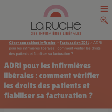
Gérer son cabinet infirmier
>
Facturation IDEL
>
ADRi
pour les infirmières libérales : comment vérifier les droits
des patients et fiabiliser sa facturation ?
ADRi pour les infirmières
libérales : comment vérifier
les droits des patients et
fiabiliser sa facturation ?