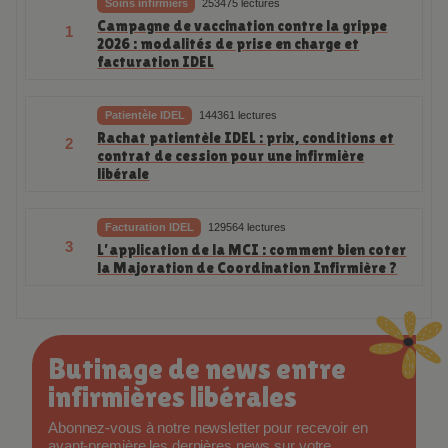
Soins infirmiers
253475 lectures
Campagne de vaccination contre la grippe
1
2026 : modalités de prise en charge et
facturation IDEL
Patientèle IDEL
144361 lectures
Rachat patientèle IDEL : prix, conditions et
2
contrat de cession pour une infirmière
libérale
Facturation IDEL
129564 lectures
3
L’application de la MCI : comment bien coter
la Majoration de Coordination Infirmière ?
Butinage de news entre
infirmières libérales
Abonnez-vous à notre newsletter pour recevoir en
avant-première les dernières news sur votre