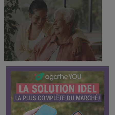
C
o
n
f
é
r
e