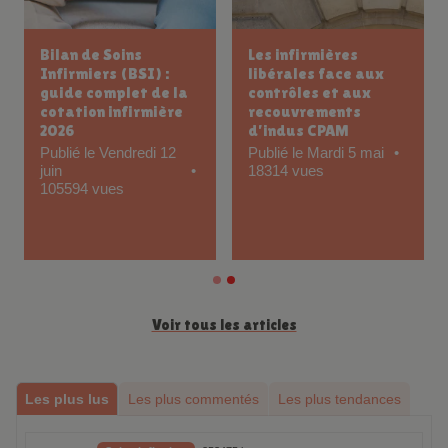
Bilan de Soins
Les infirmières
Infirmiers (BSI) :
libérales face aux
guide complet de la
contrôles et aux
cotation infirmière
recouvrements
2026
d’indus CPAM
Publié le Vendredi 12
Publié le Mardi 5 mai
juin
18314 vues
105594 vues
Voir tous les articles
Les plus lus
Les plus commentés
Les plus tendances