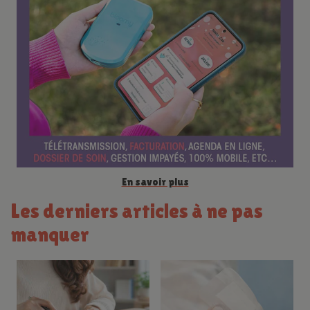
n
c
e
En savoir plus
Les derniers articles à ne pas
manquer