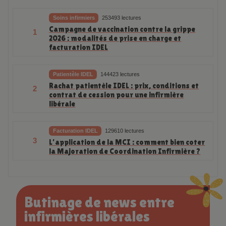
Soins infirmiers
253493 lectures
Campagne de vaccination contre la grippe
1
2026 : modalités de prise en charge et
facturation IDEL
Patientèle IDEL
144423 lectures
Rachat patientèle IDEL : prix, conditions et
2
contrat de cession pour une infirmière
libérale
Facturation IDEL
129610 lectures
3
L’application de la MCI : comment bien coter
la Majoration de Coordination Infirmière ?
Butinage de news entre
infirmières libérales