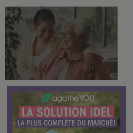
C
o
n
f
é
r
e