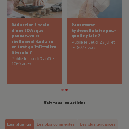
Déduction fiscale
Pansement
d’une LOA : que
hydrocellulaire pour
pouvez-vous
quelle plaie ?
réellement déduire
Publié le Jeudi 23 juillet
en tant qu’infirmière
9077 vues
libérale ?
Publié le Lundi 3 août
1060 vues
Voir tous les articles
Les plus lus
Les plus commentés
Les plus tendances