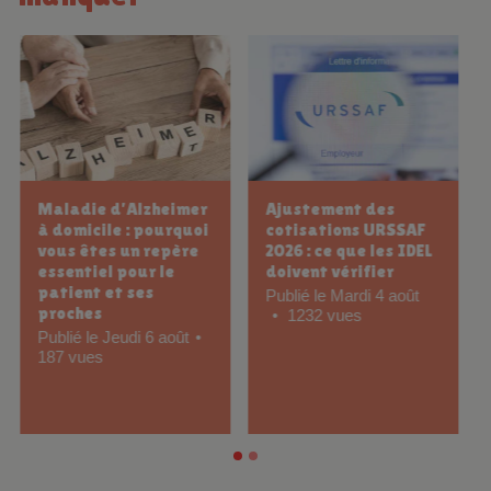
Déduction fiscale
Pansement
d’une LOA : que
hydrocellulaire pour
pouvez-vous
quelle plaie ?
réellement déduire
Publié le Jeudi 23 juillet
en tant qu’infirmière
9088 vues
libérale ?
Publié le Lundi 3 août
1061 vues