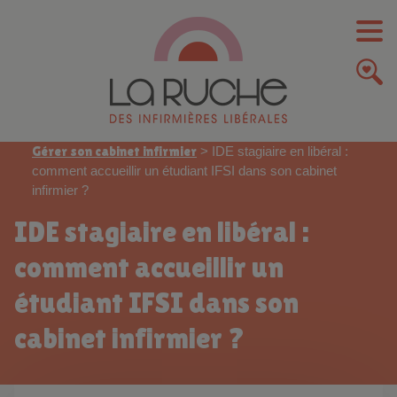
Gérer son cabinet infirmier
>
IDE stagiaire en libéral :
comment accueillir un étudiant IFSI dans son cabinet
infirmier ?
IDE stagiaire en libéral :
comment accueillir un
étudiant IFSI dans son
cabinet infirmier ?