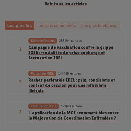
Voir tous les articles
Les plus lus
Les plus commentés
Les plus tendances
Soins infirmiers
253494 lectures
Campagne de vaccination contre la grippe
1
2026 : modalités de prise en charge et
facturation IDEL
Patientèle IDEL
144449 lectures
Rachat patientèle IDEL : prix, conditions et
2
contrat de cession pour une infirmière
libérale
Facturation IDEL
129621 lectures
3
L’application de la MCI : comment bien coter
la Majoration de Coordination Infirmière ?