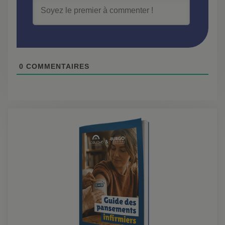
0
COMMENTAIRES
Démo
live :
tout
savoir
sur le
BSI