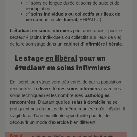
✅ soins de longue durée et soins de suite et de
réadaptation ;
✅ soins individuels ou collectifs sur lieux de
vie
(crèche, école,
libéral
, EHPAD…).
L’étudiant en soins infirmiers
peut donc choisir pour le
secteur 4 (soins individuels ou collectifs sur lieux de vie)
de faire son stage dans un
cabinet d’infirmière libérale
.
Le stage
en libéral
pour un
étudiant en soins infirmiers
En libéral, son stage sera très varié, de par la population
rencontrée, la
diversité des soins
infirmiers
(avec des
soins techniques) et les nombreuses
pathologies
rencontrées
. D’autant que les
soins à domicile
ne se
pratiquent pas du tout de la même manière qu’à l’hôpital. Il
s’agit donc d’une excellente opportunité pour lui de
découvrir un mode d’exercice bien différent.
Bon à
Le stage en libéral ne peut excéder 6 mois,