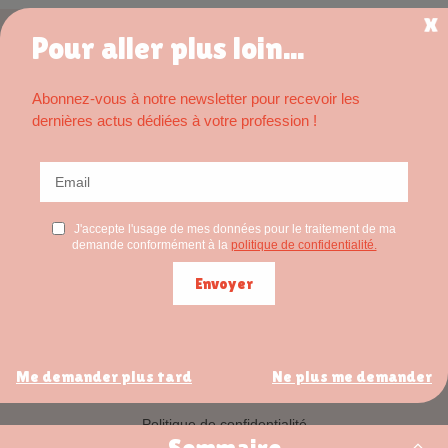
Pour aller plus loin...
Abonnez-vous à notre newsletter pour recevoir les
Nomenclature, soins, démarches, témoignages, salaire,
dernières actus dédiées à votre profession !
conseils et actualités IDEL, ici vous pourrez tout savoir sur
le métier d'infirmière libérale.
Articles populaires :
Campagne de vaccination contre la grippe 2026 :
modalités de prise en charge et facturation IDEL
La cotation des perfusions à domicile : forfaits et règles de
cumul
Autres sites CBA :
agatheyou.fr
cbainfo.fr
opaline-sante.fr
Me demander plus tard
Ne plus me demander
horizon-liberal.fr
Politique de confidentialité
Mentions légales