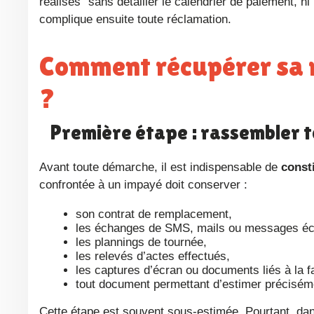
réalisés” sans détailler le calendrier de paiement, n
complique ensuite toute réclamation.
Comment récupérer sa rémunération en cas d’impayé
?
Première étape : rassembler 
Avant toute démarche, il est indispensable de
const
confrontée à un impayé doit conserver :
son contrat de remplacement,
les échanges de SMS, mails ou messages écr
les plannings de tournée,
les relevés d’actes effectués,
les captures d’écran ou documents liés à la f
tout document permettant d’estimer précisé
Cette étape est souvent sous-estimée. Pourtant, dans un litige de rémunération, la preuve fait la différence. Plus le