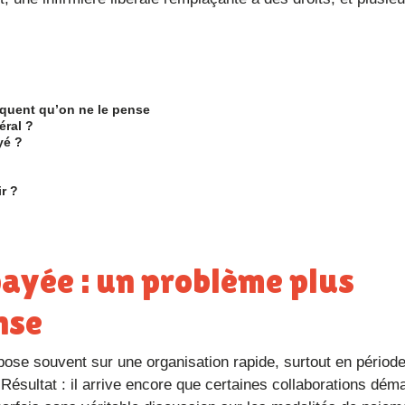
équent qu’on ne le pense
éral ?
yé ?
ir ?
nse
Résultat : il arrive encore que certaines collaborations dém