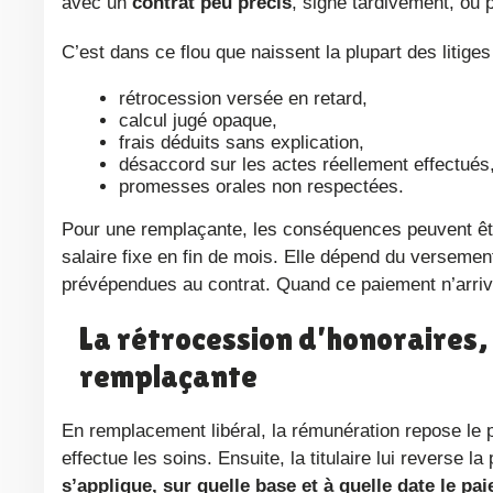
avec un
contrat peu précis
, signé tardivement, ou 
C’est dans ce flou que naissent la plupart des litiges
rétrocession versée en retard,
calcul jugé opaque,
frais déduits sans explication,
désaccord sur les actes réellement effectués
promesses orales non respectées.
Pour une remplaçante, les conséquences peuvent être lourdes. Contrairement à une salariée, elle ne perçoit pas un
salaire fixe en fin de mois. Elle dépend du verseme
prévépendues au contrat. Quand ce paiement n’arrive 
La rétrocession d’honoraires, au cœur de la rémunération de l’IDEL
remplaçante
En remplacement libéral, la rémunération repose le
effectue les soins. Ensuite, la titulaire lui reverse la
s’applique, sur quelle base et à quelle date le pa