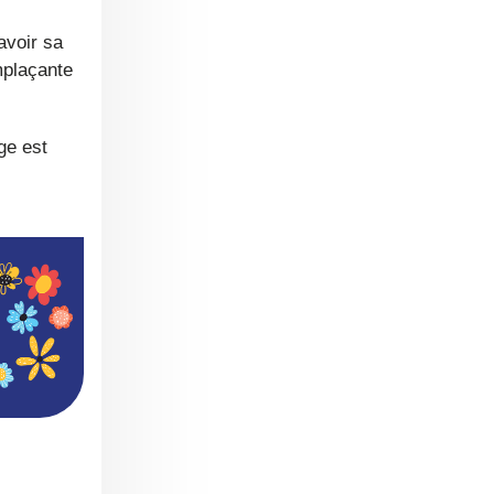
mplaçante
ge est