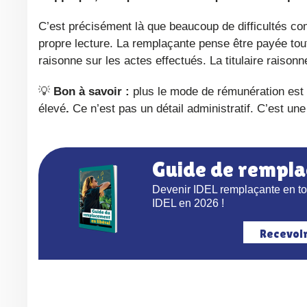
C’est précisément là que beaucoup de difficultés commencent. Quand rien n’a été vraiment posé, chacune peut avoir sa
propre lecture. La remplaçante pense être payée tout
raisonne sur les actes effectués. La titulaire raiso
💡
Bon à savoir :
plus le mode de rémunération est c
élevé
.
Ce n’est pas un détail administratif. C’est une
Guide de rempl
Devenir IDEL remplaçante en toute confiance : le guide gratuit téléchargé par + de 4000
IDEL en 2026 !
Recevoi