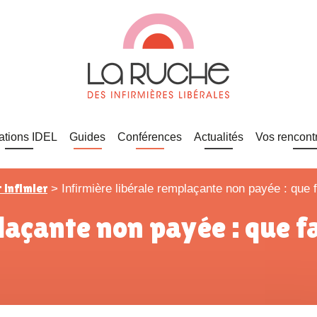
ations IDEL
Guides
Conférences
Actualités
Vos rencont
infimier
>
Infirmière libérale remplaçante non payée : que 