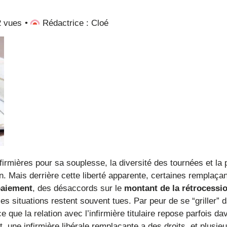
2 vues
Rédactrice : Cloé
irmières pour sa souplesse, la diversité des tournées et la p
on. Mais derrière cette liberté apparente, certaines remplaça
paiement
, des désaccords sur le
montant de la rétrocessi
es situations restent souvent tues. Par peur de se “griller” 
 que la relation avec l’infirmière titulaire repose parfois d
, une infirmière libérale remplaçante a des droits, et plusie