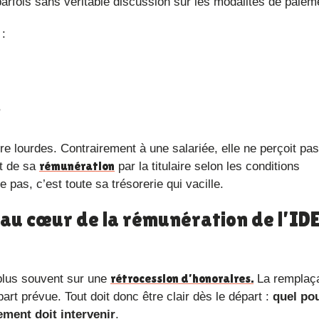
parfois sans véritable discussion sur les modalités de paiem
 :
,
rémunération
nt de sa
par la titulaire selon les conditions
pas, c’est toute sa trésorerie qui vacille.
rétrocession d’honoraires.
 plus souvent sur une
La remplaç
 part prévue. Tout doit donc être clair dès le départ :
quel po
iement doit intervenir
.