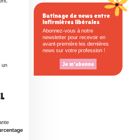
ent.
c
Butinage de news entre
infirmières libérales
e
Abonnez-vous à notre
newsletter pour recevoir en
avant-première les dernières
news sur votre profession !
Je m'abonne
ante
urcentage