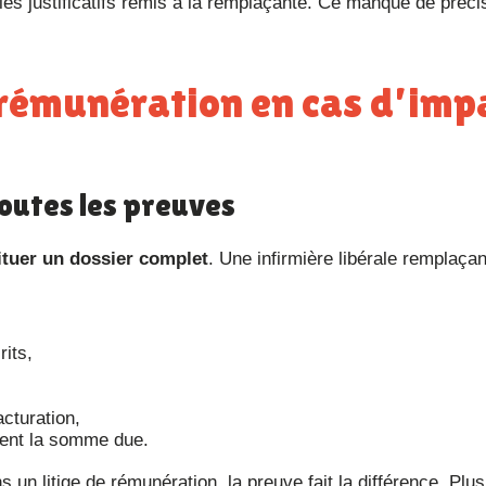
i les justificatifs remis à la remplaçante. Ce manque de préci
toutes les preuves
ituer un dossier complet
. Une infirmière libérale remplaça
its,
acturation,
ment la somme due.