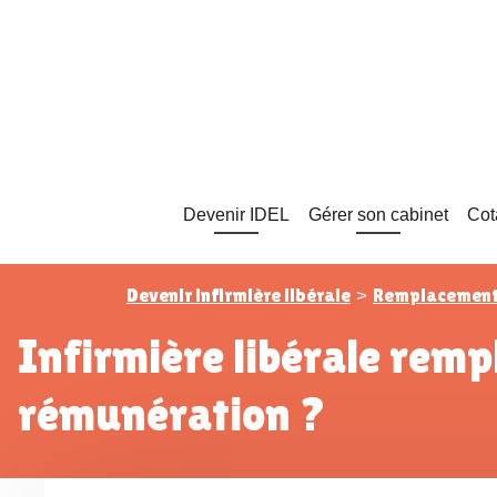
Devenir IDEL
Gérer son cabinet
Cot
Devenir infirmière libérale
Remplacement 
>
Infirmière libérale remplaçante non payée : que faire pour récupérer sa
rémunération ?