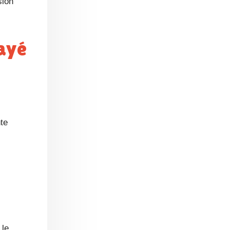
sion
nte