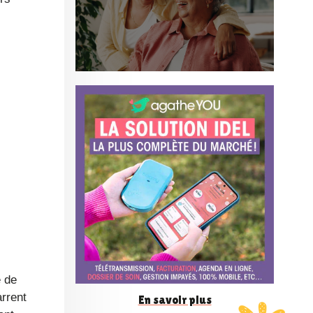
o
n
f
é
r
e
n
arrent
En savoir plus