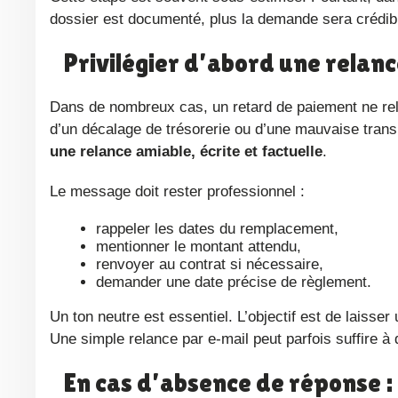
dossier est documenté, plus la demande sera crédib
Privilégier d’abord une relan
Dans de nombreux cas, un retard de paiement ne relève pas immédiatement de la mauvaise foi. Il peut s’agir d’un oubli,
d’un décalage de trésorerie ou d’une mauvaise tra
une relance amiable, écrite et factuelle
.
Le message doit rester professionnel :
rappeler les dates du remplacement,
mentionner le montant attendu,
renvoyer au contrat si nécessaire,
demander une date précise de règlement.
Un ton neutre est essentiel. L’objectif est de laisser une chance à la résolution amiable tout en créant une trace écrite.
Une simple relance par e-mail peut parfois suffire à 
En cas d’absence de réponse 