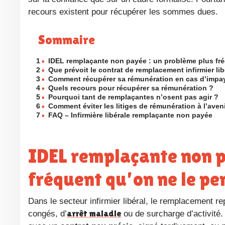
recours existent pour récupérer les sommes dues.
Sommaire
1
•
IDEL remplaçante non payée : un problème plus fr
2
•
Que prévoit le contrat de remplacement infirmier lib
3
•
Comment récupérer sa rémunération en cas d’impa
4
•
Quels recours pour récupérer sa rémunération ?
5
•
Pourquoi tant de remplaçantes n’osent pas agir ?
6
•
Comment éviter les litiges de rémunération à l’aven
7
•
FAQ – Infirmière libérale remplaçante non payée
IDEL remplaçante non payée : un problème plus
fréquent qu’on ne le pe
Dans le secteur infirmier libéral, le remplacement repose souvent sur une organisation rapide, surtout en période de
arrêt maladie
congés, d’
ou de surcharge d’activité. 