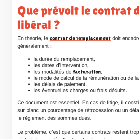
Que prévoit le contrat de remplacement infirmier
libéral ?
contrat de remplacement
En théorie, le
doit encadre
généralement :
la durée du remplacement,
les dates d’intervention,
facturation
les modalités de
,
le mode de calcul de la rémunération ou de la
les délais de paiement,
les éventuelles charges ou frais déduits.
Ce document est essentiel. En cas de litige, il constitue la première base de référence. Lorsqu’un contrat mentionne noir
sur blanc un pourcentage de rétrocession ou un dél
le règlement des sommes dues.
Le problème, c’est que certains contrats restent trop vagues. Par exemple, ils évoquent une rémunération “selon les actes