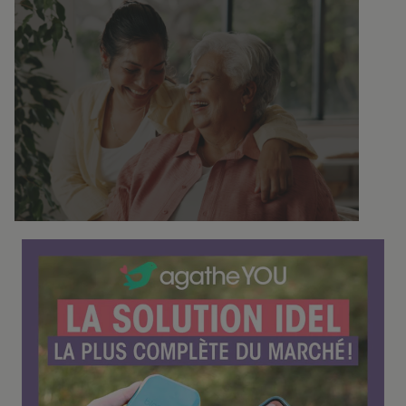
C
o
n
f
é
r
e