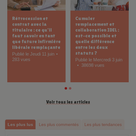
Comment et où
Les 10 situations
chercher un
galères en
remplacement
remplacement IDEL
infirmier libéral ?
et comment réagir
(patients, médecins,
Publié le Jeudi 21 mai
ordonnances,
340 vues
transmissions)
Publié le Mercredi 20
mai
259 vues
Voir tous les articles
Les plus lus
Les plus commentés
Les plus tendances