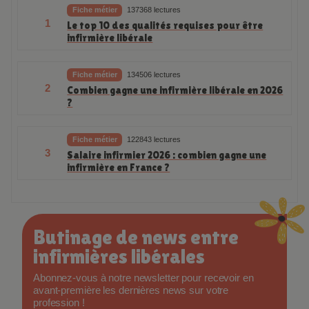
Fiche métier
137368 lectures
1
Le top 10 des qualités requises pour être
infirmière libérale
Fiche métier
134506 lectures
2
Combien gagne une infirmière libérale en 2026
?
Fiche métier
122843 lectures
3
Salaire infirmier 2026 : combien gagne une
infirmière en France ?
Butinage de news entre
infirmières libérales
Abonnez-vous à notre newsletter pour recevoir en
avant-première les dernières news sur votre
profession !