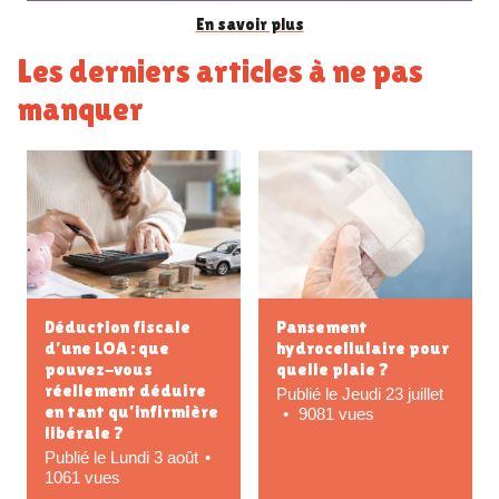
En savoir plus
Les derniers articles à ne pas
manquer
Déduction fiscale
Pansement
d’une LOA : que
hydrocellulaire pour
pouvez-vous
quelle plaie ?
réellement déduire
Publié le Jeudi 23 juillet
en tant qu’infirmière
9081 vues
libérale ?
Publié le Lundi 3 août
1061 vues