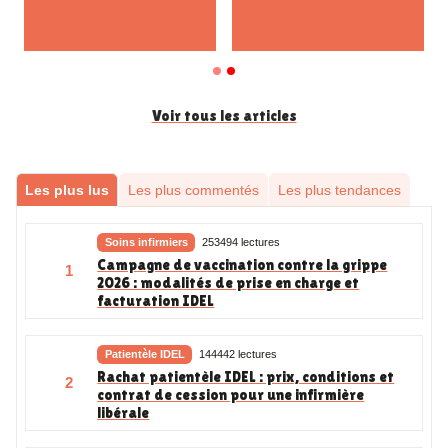
Voir tous les articles
Les plus lus
Les plus commentés
Les plus tendances
Soins infirmiers
253494 lectures
Campagne de vaccination contre la grippe
1
2026 : modalités de prise en charge et
facturation IDEL
Patientèle IDEL
144442 lectures
Rachat patientèle IDEL : prix, conditions et
2
contrat de cession pour une infirmière
libérale