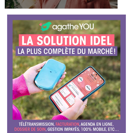
f
é
r
e
n
c
e