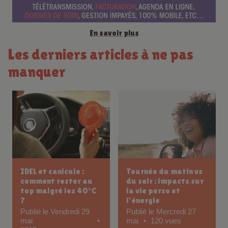
En savoir plus
Les derniers articles à ne pas
manquer
IDEL et canicule :
Tournée du matin vs
comment rester au
du soir : impacts sur
top malgré les 40°C
la vie perso et
?
l’énergie
Publié le Vendredi 29
Publié le Mercredi 27
mai
mai
120 vues