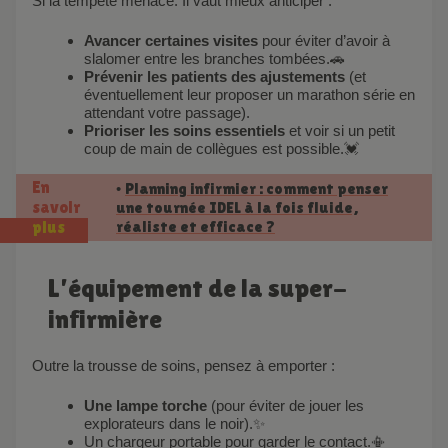
Si la tempête menace. Il vaut mieux anticiper :
Avancer certaines visites
pour éviter d’avoir à
slalomer entre les branches tombées.🚗
Prévenir les patients des ajustements
(et
éventuellement leur proposer un marathon série en
attendant votre passage).
Prioriser les soins essentiels
et voir si un petit
coup de main de collègues est possible.💓
En
Planning infirmier : comment penser
•
savoir
une tournée IDEL à la fois fluide,
réaliste et efficace ?
plus
L’équipement de la super-
infirmière
Outre la trousse de soins, pensez à emporter :
Une lampe torche
(pour éviter de jouer les
explorateurs dans le noir).✨
Un chargeur portable pour garder le contact.📳