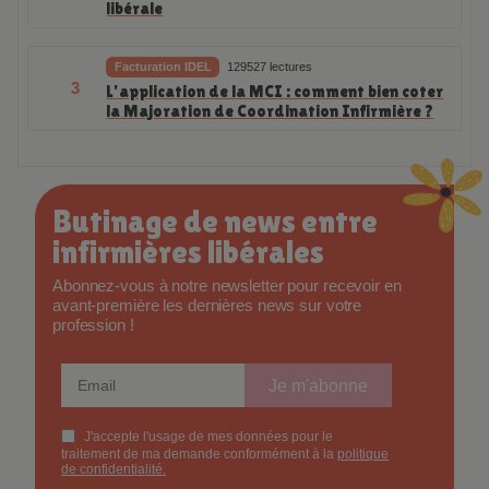
libérale
Facturation IDEL
129527 lectures
3
L’application de la MCI : comment bien coter
la Majoration de Coordination Infirmière ?
Butinage de news entre
infirmières libérales
Abonnez-vous à notre newsletter pour recevoir en
avant-première les dernières news sur votre
profession !