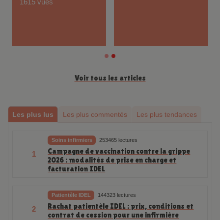
1615 vues
Voir tous les articles
Les plus lus
Les plus commentés
Les plus tendances
Soins infirmiers
253465 lectures
Campagne de vaccination contre la grippe
1
2026 : modalités de prise en charge et
facturation IDEL
Patientèle IDEL
144323 lectures
Rachat patientèle IDEL : prix, conditions et
2
contrat de cession pour une infirmière