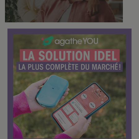
f
é
r
e
n
c
e