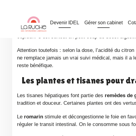
Le rituel du jus de citron à jeun reste le grand favori des patients. Chaque matin, un demi-citron pressé dans un verre
d’eau tiède, et le tour est joué. Cette habitude, an
relancer la machine.
En réalité, le citron stimule effectivement la
product
aussi la décomposition des lipides et leur évacuation
copieux. C’est surtout un petit coup de boost digesti
Attention toutefois : selon la dose, l’acidité du citron peut irriter l’estomac, favoriser les reflux ou abîmer l’émail dentaire. Il
ne remplace jamais un vrai suivi médical, mais il a l
reste bénéfique.
Les plantes et tisanes pour dr
Les tisanes hépatiques font partie des
remèdes de 
tradition et douceur. Certaines plantes ont des vertus
Le
romarin
stimule et décongestionne le foie en favor