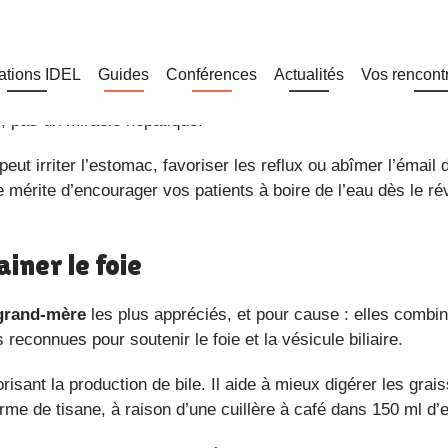
crée dans les mémoires familiales, est censée
décrasser le fo
ion de bile
, ce liquide essentiel pour digérer les graisses. Il 
. La digestion devient ainsi plus efficace, surtout après un 
f, pas un miracle hépatique.
e mérite d’encourager vos patients à boire de l’eau dès le rév
ainer le foie
grand-mère
les plus appréciés, et pour cause : elles combi
 reconnues pour soutenir le foie et la vésicule biliaire.
isant la production de bile. Il aide à mieux digérer les grais