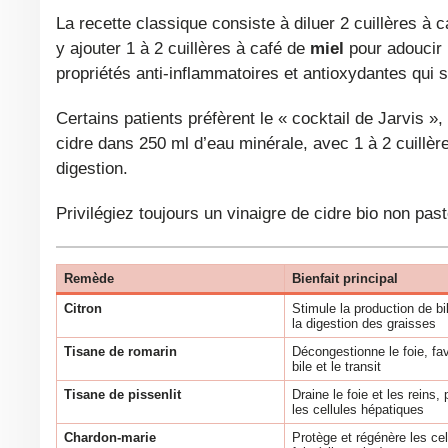
qu’il pourrait avoir un effet protecteur contre les lés
La recette classique consiste à diluer 2 cuillères à café de vinaigre de cidre dans un grand verre d’eau tiède. Vous pouvez
y ajouter 1 à 2 cuillères à café de
miel
pour adoucir l
propriétés anti-inflammatoires et antioxydantes qui s
Certains patients préfèrent le « cocktail de Jarvis », créé par un médecin américain : 2 cuillères à café de vinaigre de
cidre dans 250 ml d’eau minérale, avec 1 à 2 cuillè
digestion.
Privilégiez toujours un vinaigre de cidre bio non pas
Remède
Bienfait principal
Citron
Stimule la production de bile
la digestion des graisses
Tisane de romarin
Décongestionne le foie, fav
bile et le transit
Tisane de pissenlit
Draine le foie et les reins,