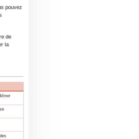
s
r la
abîmer
sse