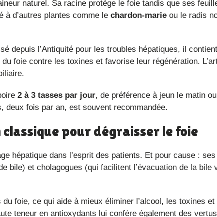
rme de tisane, à raison d’une cuillère à café dans 150 ml d’
aineur naturel. Sa racine protège le foie tandis que ses feuill
ié à d’autres plantes comme le
chardon-marie
ou le radis no
é depuis l’Antiquité pour les troubles hépatiques, il contient
du foie contre les toxines et favorise leur régénération. L’art
iliaire.
 boire
2 à 3 tasses par jour
, de préférence à jeun le matin ou
s, deux fois par an, est souvent recommandée.
un classique pour dégraisser le foie
ge hépatique dans l’esprit des patients. Et pour cause : ses
e bile) et cholagogues (qui facilitent l’évacuation de la bile 