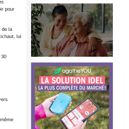
eau.
es
ir pour
 de la
ichaut, lui
 30
vers