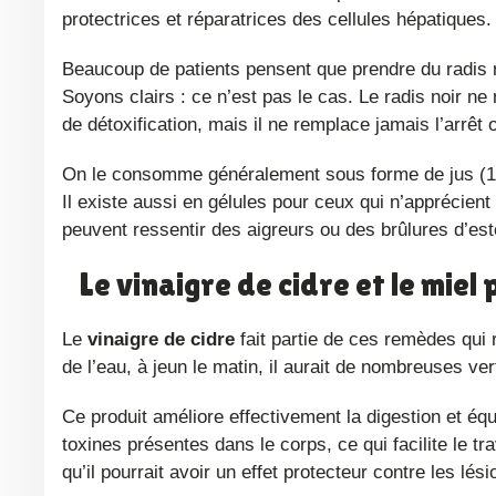
Ses dérivés soufrés renforcent l’action des enzymes du foie, ce qui aide à mieux éliminer l’alcool, les toxines et même
certains médicaments comme le paracétamol. Sa hau
protectrices et réparatrices des cellules hépatiques.
Beaucoup de patients pensent que prendre du radis
Soyons clairs : ce n’est pas le cas. Le radis noir ne n
de détoxification, mais il ne remplace jamais l’arrêt o
On le consomme généralement sous forme de jus (1 cuillère à soupe de 2 à 6 fois par jour), sans jamais dépasser 100 ml.
Il existe aussi en gélules pour ceux qui n’apprécien
peuvent ressentir des aigreurs ou des brûlures d’es
Le vinaigre de cidre et le miel
Le
vinaigre de cidre
fait partie de ces remèdes qui
de l’eau, à jeun le matin, il aurait de nombreuses vert
Ce produit améliore effectivement la digestion et équilibre l’acidité dans l’organisme. Il permet de se débarrasser des
toxines présentes dans le corps, ce qui facilite le t