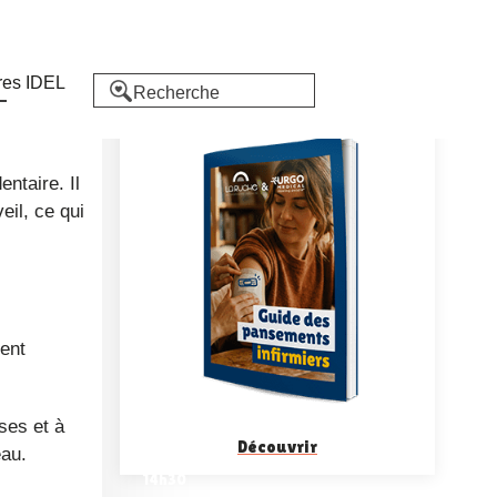
ie
et
facilite
repas
eil, ce qui
nent
ses et à