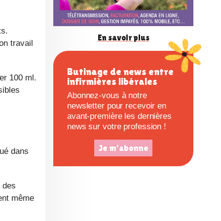
s.
on travail
sibles
lué dans
èrent même