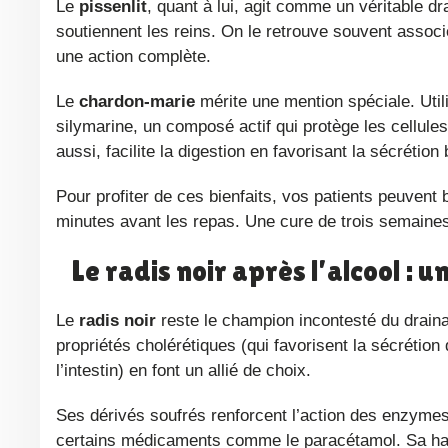
réguler le transit intestinal. On le consomme sous fo
Le
pissenlit
, quant à lui, agit comme un véritable dr
soutiennent les reins. On le retrouve souvent assoc
une action complète.
Le
chardon-marie
mérite une mention spéciale. Utilis
silymarine, un composé actif qui protège les cellules 
aussi, facilite la digestion en favorisant la sécrétion b
Pour profiter de ces bienfaits, vos patients peuvent
minutes avant les repas. Une cure de trois semaine
Le radis noir après l’alcool : 
Le
radis noir
reste le champion incontesté du draina
propriétés cholérétiques (qui favorisent la sécrétion d
l’intestin) en font un allié de choix.