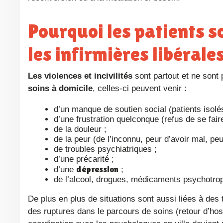
Pourquoi les patients sont agressifs ou violents envers
les infirmières libérale
Les violences et incivilités
sont partout et ne sont 
soins à domicile
, celles-ci peuvent venir :
d’un manque de soutien social (patients isolés
d’une frustration quelconque (refus de se fai
de la douleur ;
de la peur (de l’inconnu, peur d’avoir mal, pe
de troubles psychiatriques ;
d’une précarité ;
dépression
d’une
;
de l’alcool, drogues, médicaments psychotr
De plus en plus de situations sont aussi liées à des troubles cognitifs non diagnostiqués chez les personnes âgées, ou à
des ruptures dans le parcours de soins (retour d’hos