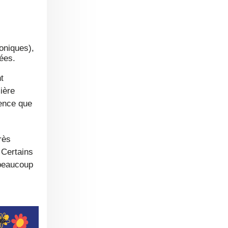
roniques),
cées.
t
ière
rence que
rès
 Certains
 beaucoup