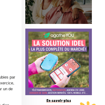
o
n
f
é
r
bies par
e
xercice,
ar un de
n
En savoir plus