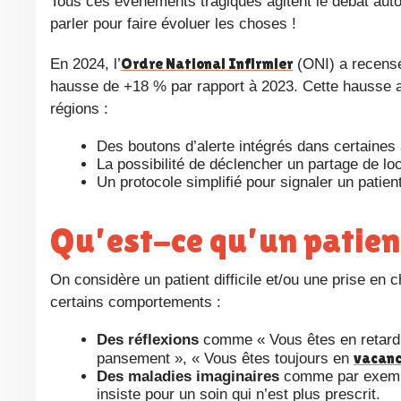
Tous ces événements tragiques agitent le débat aut
parler pour faire évoluer les choses !
Ordre National Infirmier
En 2024, l’
(ONI) a recensé
hausse de +18 % par rapport à 2023. Cette hausse a 
régions :
Des boutons d’alerte intégrés dans certaines 
La possibilité de déclencher un partage de lo
Un protocole simplifié pour signaler un patien
Qu’est-ce qu’un patient
On considère un patient difficile et/ou une prise en charge comme étant « difficile » suite à des demandes abusives et
certains comportements :
Des réflexions
comme « Vous êtes en retard »
vacan
pansement », « Vous êtes toujours en
Des maladies imaginaires
comme par exemple 
insiste pour un soin qui n’est plus prescrit.