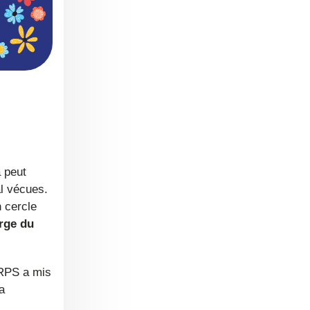
a peut
al vécues.
n cercle
arge du
a