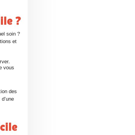
ile ?
tions et
rver.
de vous
tion des
i d’une