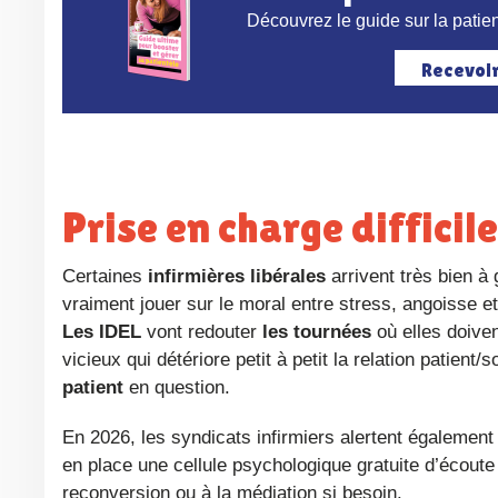
Découvrez le guide sur la patien
Recevoi
Prise en charge diffici
Certaines
infirmières libérales
arrivent très bien à 
vraiment jouer sur le moral entre stress, angoisse e
Les IDEL
vont redouter
les tournées
où elles doiven
vicieux qui détériore petit à petit la relation patient/
patient
en question.
En 2026, les syndicats infirmiers alertent également sur les risques accrus de burn-out dans ces situations. L’URPS a mis
en place une cellule psychologique gratuite d’écout
reconversion ou à la médiation si besoin.