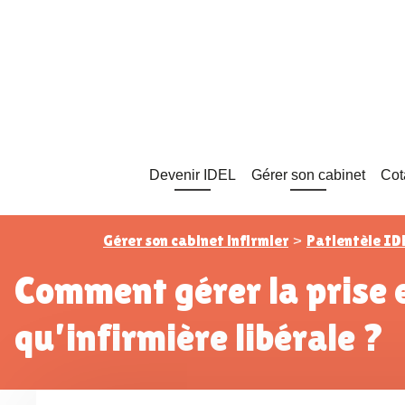
Devenir IDEL
Gérer son cabinet
Cot
Gérer son cabinet infirmier
Patientèle ID
>
Comment gérer la prise en charge d’un patient difficile en tant
qu’infirmière libérale ?