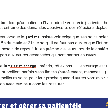
tée :
lorsqu’un patient a l’habitude de vous voir (patients ch
s et entraîne des demandes abusives et des réflexions dépla
patient
nt lorsque le
insiste voir exige que ses soins soien
 du matin et 21h le soir). Il ne faut pas oublier que l’infirm
i besoin de repos ! Julien précise d’ailleurs lors de la confé
port aux heures demandées qui sont parfois abusives.
prise en charge
ue
la
: mépris, réflexions… L’entourage est t
i surveillent parfois sans limites (harcèlement, menaces…).
meilleurs soins pour leur proche quand d’autres vont avoir
ion avec eux peut donc les rassurer.
ter et gérer sa patientèle