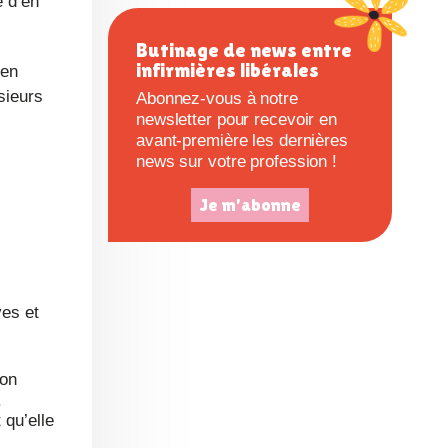
e d’en
c
Butinage de news entre
infirmières libérales
 en
e
sieurs
Abonnez-vous à notre
newsletter pour recevoir en
avant-première les dernières
news sur votre profession !
Je m'abonne
mon
.
 qu’elle