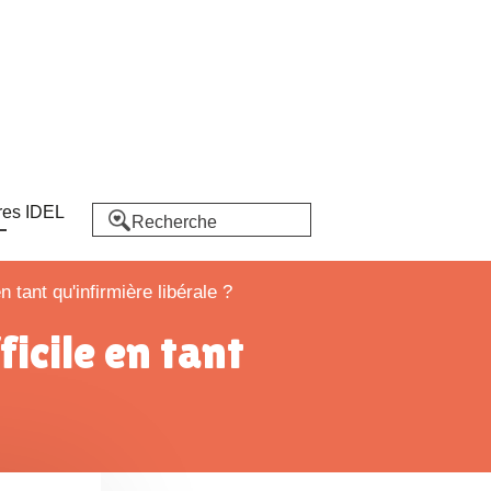
res IDEL
 tant qu'infirmière libérale ?