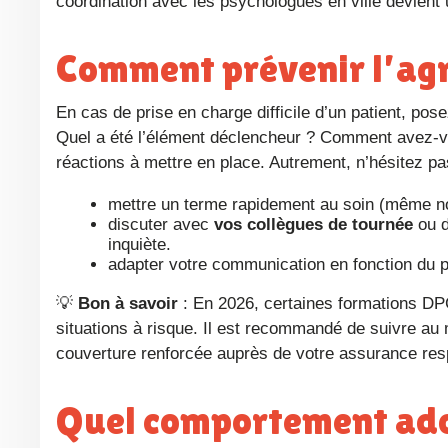
coordination avec les psychologues en ville devient 
Comment prévenir l’agr
En cas de prise en charge difficile d’un patient, posez-vous les bonnes questions : quel type de patient ? Pour quel soin ?
Quel a été l’élément déclencheur ? Comment avez-vous
réactions à mettre en place. Autrement, n’hésitez pa
mettre un terme rapidement au soin (même no
discuter avec
vos collègues de tournée
ou d
inquiète.
adapter votre communication en fonction du p
💡
Bon à savoir
: En 2026, certaines formations DP
situations à risque. Il est recommandé de suivre au 
couverture renforcée auprès de votre assurance respo
Quel comportement adopter face à un patient difficile