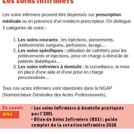
Les soins infirmiers
Les soins infirmiers peuvent être dispensés sur
prescription
médicale
ou en présence d’un médecin prescripteur. On distingue
3 catégories de soins :
Les soins courants
: les injections, pansements,
prélèvements sanguins, perfusions, lavage…
Les soins spécifiques
: utilisation de cathéters pour les
prélèvements et injections, prise en charge à domicile de
patients diabétiques…
Les soins infirmiers à domicile
: la surveillance, la mise
en place d’une aide et d’une prise en charge
personnalisée…
Tous ces actes infirmiers sont répertoriés dans la NGAP
(Nomenclature Générales des Actes Professionnels).
En savoir
Les soins infirmiers à domicile pratiqués
•
par l’IDEL
plus
Bilan de Soins Infirmiers (BSI) : guide
•
complet de la cotation infirmière 2026