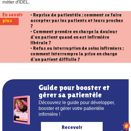
métier d’IDEL.
En savoir
Reprise de patientèle : comment se faire
•
accepter par les patients et leurs proches
plus
?
Comment prendre en charge la douleur
•
d’un patient quand on est infirmière
libérale ?
Refus ou interruption de soins infirmiers :
•
comment interrompre la prise en charge
d’un patient difficile ?
Guide pour booster et
gérer sa patientèle
Découvrez le guide pour développer,
booster et gérer votre patientèle
infirmière !
Recevoir