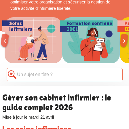
optimiser votre organisation et sécuriser la gestion de
votre activité d’infirmière libérale.
Soins
Formation continue
P
infirmiers
IDEL
I
‹
›
Gérer son cabinet infirmier : le
guide complet 2026
Mise à jour le mardi 21 avril