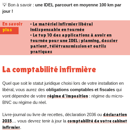
💡 Bon à savoir :
une IDEL parcourt en moyenne 100 km par
jour !
En savoir
Le matériel infirmier libéral
•
indispensable en tournée
plus
Le top 10 des applications à avoir en
•
tournée pour une IDEL : planning, dossier
patient, télétransmission et outils
pratiques
La comptabilité infirmière
Quel que soit le statut juridique choisi lors de votre installation en
libéral, vous aurez des
obligations comptables et fiscales
qui
vont dépendre de votre
régime d’imposition
: régime du micro-
BNC ou régime du réel.
Livre-journal ou livre de recettes, déclaration 2036 ou
déclaration
2035
… vous devrez tenir à jour la
comptabilité de votre cabinet
infirmier
.