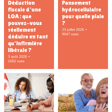
Déduction
Pansement
fiscale d’une
hydrocellulaire
LOA : que
pour quelle plaie
pouvez-vous
?
réellement
23 juillet 2026
9047 vues
déduire en tant
qu’infirmière
libérale ?
3 août 2026
1052 vues