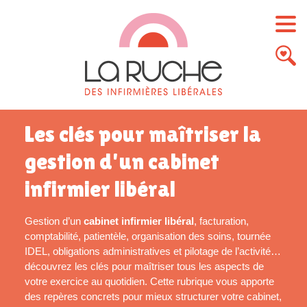
Les clés pour maîtriser la
gestion d'un cabinet
infirmier libéral
Gestion d’un
cabinet infirmier libéral
, facturation,
comptabilité, patientèle, organisation des soins, tournée
IDEL, obligations administratives et pilotage de l’activité…
découvrez les clés pour maîtriser tous les aspects de
votre exercice au quotidien. Cette rubrique vous apporte
des repères concrets pour mieux structurer votre cabinet,