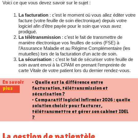
Voici ce que vous devez savoir sur le sujet :
La facturation
: c’est le moment où vous allez éditer votre
facture (votre feuille de soin électronique) depuis votre
logiciel afin d’être payée pour le soin que vous avez
prodigué.
La télétransmission
: c’est le fait de transmettre de
manière électronique vos feuilles de soins (FSE) à
l’Assurance Maladie et au Régime Complémentaire (les
mutuelles) lors de la facturation d’un acte de soin.
La sécurisation :
c’est le fait de sécuriser votre feuille de
soin avant envoi à la CPAM en prenant l’empreinte de
carte Vitale de votre patient lors du dernier rendez-vous.
En savoir
Quelle est la différence entre
•
facturation, télétransmission et
plus
sécurisation ?
Comparatif logiciel infirmier 2026 : quelle
•
solution choisir pour facturer,
télétransmettre et gérer son cabinet IDEL
?
La gestion de patientèle