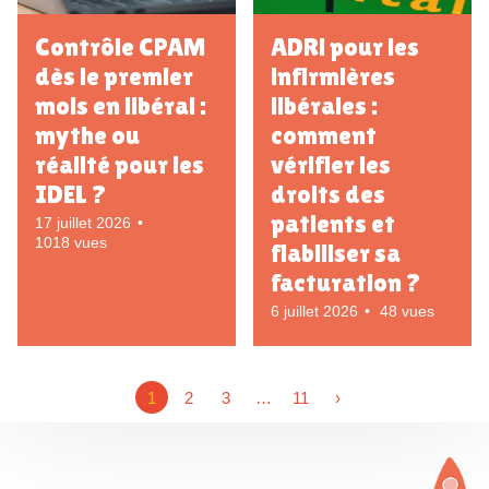
Contrôle CPAM
ADRi pour les
dès le premier
infirmières
mois en libéral :
libérales :
mythe ou
comment
réalité pour les
vérifier les
IDEL ?
droits des
patients et
17 juillet 2026
1018 vues
fiabiliser sa
facturation ?
6 juillet 2026
48 vues
1
2
3
…
11
›