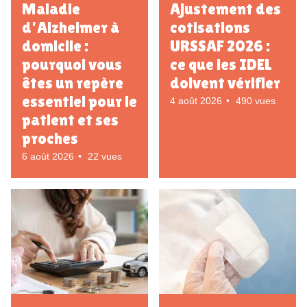
Maladie
Ajustement des
d’Alzheimer à
cotisations
domicile :
URSSAF 2026 :
pourquoi vous
ce que les IDEL
êtes un repère
doivent vérifier
essentiel pour le
4 août 2026
490 vues
patient et ses
proches
6 août 2026
22 vues