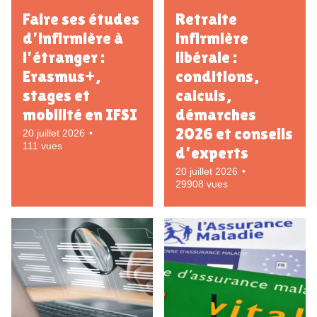
Faire ses études
Retraite
d’infirmière à
infirmière
l’étranger :
libérale :
Erasmus+,
conditions,
stages et
calculs,
mobilité en IFSI
démarches
2026 et conseils
20 juillet 2026
111 vues
d’experts
20 juillet 2026
29908 vues