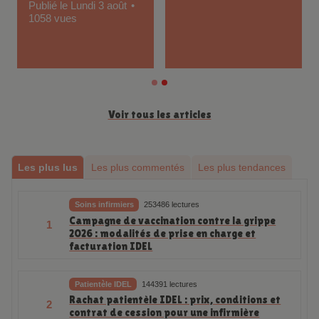
Publié le Lundi 3 août
1058 vues
Voir tous les articles
Les plus lus
Les plus commentés
Les plus tendances
Soins infirmiers
253486 lectures
Campagne de vaccination contre la grippe
1
2026 : modalités de prise en charge et
facturation IDEL
Patientèle IDEL
144391 lectures
Rachat patientèle IDEL : prix, conditions et
2
contrat de cession pour une infirmière