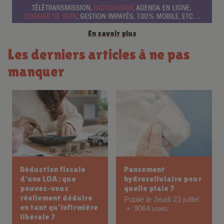
En savoir plus
Les derniers articles à ne pas
manquer
Déduction fiscale
Pansement
d’une LOA : que
hydrocellulaire pour
pouvez-vous
quelle plaie ?
réellement déduire
Publié le Jeudi 23 juillet
en tant qu’infirmière
9064 vues
libérale ?