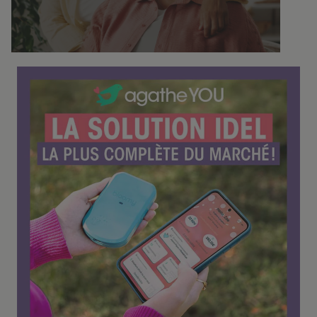
f
é
r
e
n
c
e