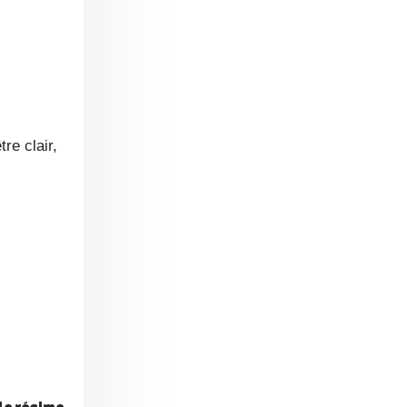
re clair,
de régime