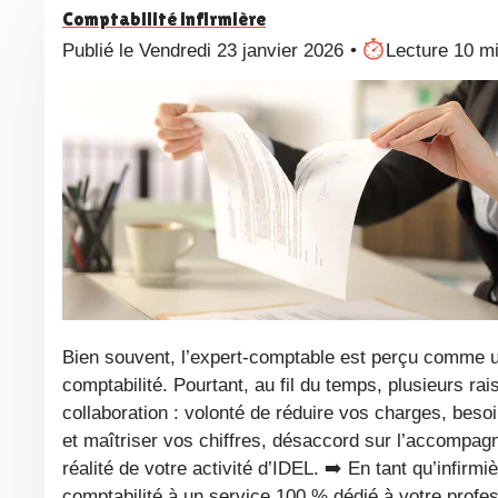
Comptabilité infirmière
Publié le Vendredi 23 janvier 2026
Lecture 10 m
Bien souvent, l’expert-comptable est perçu comme un partenaire de confiance pour gérer vos obligations fiscales et votre
comptabilité. Pourtant, au fil du temps, plusieurs r
collaboration : volonté de réduire vos charges, beso
et maîtriser vos chiffres, désaccord sur l’accompa
réalité de votre activité d’IDEL. ➡️ En tant qu’infirmi
comptabilité à un service 100 % dédié à votre pro