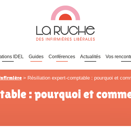
ations IDEL
Guides
Conférences
Actualités
Vos rencont
infirmière
>
Résiliation expert-comptable : pourquoi et co