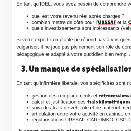
En tant qu’IDEL, vous avez besoin de comprendre vos 
quel est votre revenu réel après charges ?
URSSAF
combien mettre de côté pour l’
et la
quels investissements sont intéressants (véhic
Si votre expert-comptable ne répond pas à vos questions, ne vous rappelle jamais, ou reste très technique sans
vulgariser, il ne joue pas pleinement son rôle de con
pédagogique et adapté à votre quotidien bien rempli.
3. Un manque de spécialisation
En tant qu’infirmière libérale, vos spécificités sont
rétrocessions
gestion des remplacements et
frais kilométriques
calcul et justification des
suivi des frais de véhicule et de matériel médi
articulation entre votre activité en cabinet, e
régularisations URSSAF, CARPIMKO, CSG-C