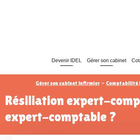
Devenir IDEL
Gérer son cabinet
Cot
Gérer son cabinet infirmier
Comptabilité 
>
Résiliation expert-comptable : pourquoi et comment remplacer votre
expert-comptable ?