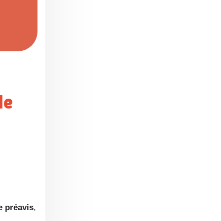
e préavis
,