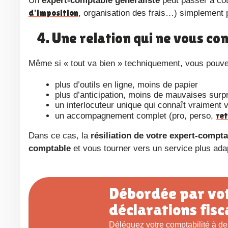
Un
expert-comptable généraliste
peut passer à côt
d’imposition
, organisation des frais…) simplement p
4. Une relation qui ne vous co
Même si « tout va bien » techniquement, vous pouve
plus d’outils en ligne, moins de papier
plus d’anticipation, moins de mauvaises surpr
un interlocuteur unique qui connaît vraiment 
ret
un accompagnement complet (pro, perso,
Dans ce cas, la
résiliation de votre expert-compt
comptable
et vous tourner vers un service plus ada
Débordée par votre comptabilité et vos
déclarations fisc
Déléguez votre comptabilité à des spécialistes de la comptabilité des IDEL ! 38 000 IDEL nous font