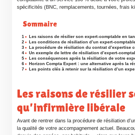
spécificités (BNC, remplacements, tournées, frais kil
Sommaire
1
•
Les raisons de résilier son expert-comptable en tant
2
•
Les conditions de résiliation d’un expert-comptabl
3
•
La procédure de résiliation du contrat d’expertise
4
•
Un exemple de lettre de résiliation d’expert-comptab
5
•
Les conséquences après la résiliation de votre ex
6
•
Horizon Compta Expert : une alternative après la rés
7
•
Les points clés à retenir sur la résiliation d’un exp
Les raisons de résilier son expert-comptable en tant
qu’infirmière libérale
Avant de rentrer dans la procédure de résiliation d’un expert-comptable, il est utile de vous poser quelques questions sur
la qualité de votre accompagnement actuel. Beaucou