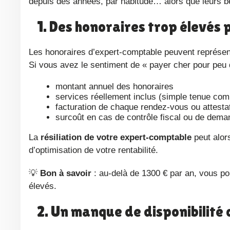
depuis des années, par habitude… alors que leurs b
1. Des honoraires trop élevé
Les honoraires d’expert-comptable peuvent représenter un poste de charge important dans un cabinet d’infirmière libérale.
Si vous avez le sentiment de « payer cher pour peu d
montant annuel des honoraires
services réellement inclus (simple tenue co
facturation de chaque rendez-vous ou attest
surcoût en cas de contrôle fiscal ou de deman
La
résiliation de votre expert-comptable
peut alor
d’optimisation de votre rentabilité.
💡
Bon à savoir
: au-delà de 1300 € par an, vous p
élevés.
2. Un manque de disponibilit