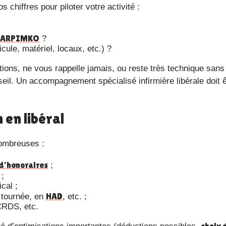
chiffres pour piloter votre activité :
CARPIMKO
?
ule, matériel, locaux, etc.) ?
seil. Un accompagnement spécialisé infirmière libérale doit êt
 en libéral
 nombreuses :
 d’honoraires
;
;
cal ;
HAD
n tournée, en
, etc. ;
RDS, etc.
choix 