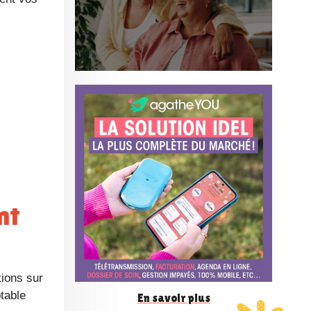
o
n
f
é
r
e
n
table
En savoir plus