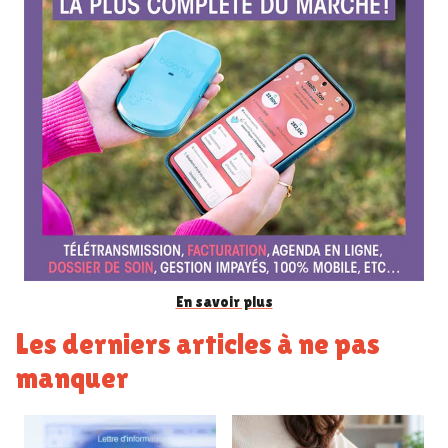
e
n
c
e
En savoir plus
Les derniers articles à ne pas
manquer