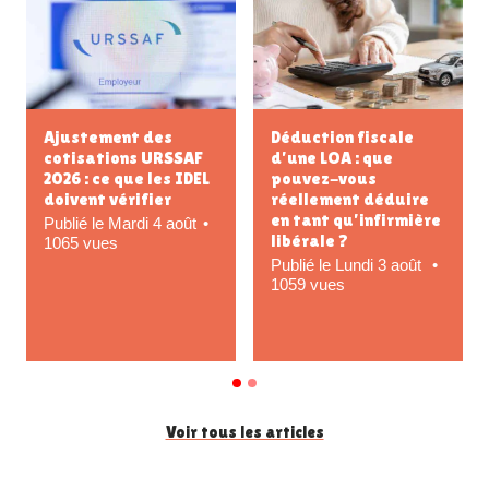
Comment choisir son
Statut fiscal micro-
comptable IDEL ?
BNC vs déclaration
contrôlée (2035) :
Publié le Dimanche 5
quel régime
juillet
d’imposition choisir
1285 vues
en tant qu’IDEL ?
Publié le Samedi 4 juillet
38361 vues
Voir tous les articles