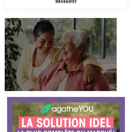
Découvrir
août
2026 •
14h30
C
o
n
f
é
r