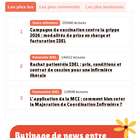
Les plus lus
Les plus commentés
Les plus tendances
Soins infirmiers
253490 lectures
Campagne de vaccination contre la grippe
1
2026 : modalités de prise en charge et
facturation IDEL
Patientèle IDEL
144412 lectures
Rachat patientèle IDEL : prix, conditions et
2
contrat de cession pour une infirmière
libérale
Facturation IDEL
129598 lectures
3
L’application de la MCI : comment bien coter
la Majoration de Coordination Infirmière ?
Butinage de news entre