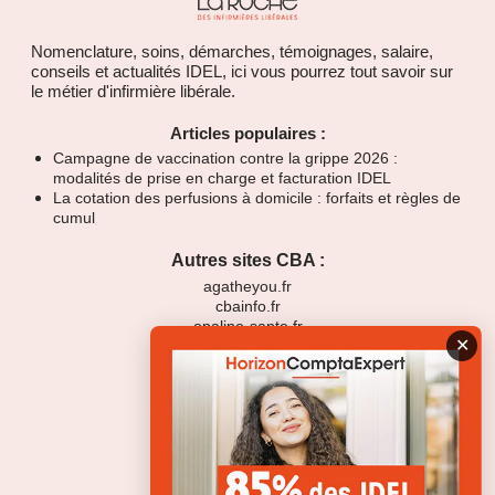
Nomenclature, soins, démarches, témoignages, salaire,
conseils et actualités IDEL, ici vous pourrez tout savoir sur
le métier d'infirmière libérale.
Articles populaires :
Campagne de vaccination contre la grippe 2026 :
modalités de prise en charge et facturation IDEL
La cotation des perfusions à domicile : forfaits et règles de
cumul
Autres sites CBA :
agatheyou.fr
cbainfo.fr
opaline-sante.fr
✕
horizon-liberal.fr
Politique de confidentialité
Mentions légales
Cookies en détail
Qui sommes-nous ?
Initiatives solidaires