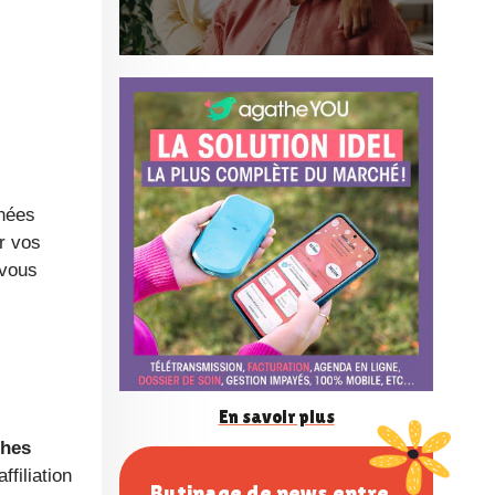
n
f
é
rnées
r
r vos
 vous
e
n
En savoir plus
hes
c
filiation
Butinage de news entre