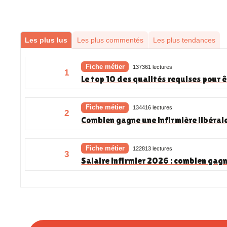
Les plus lus
Les plus commentés
Les plus tendances
Fiche métier
137361 lectures
1
Le top 10 des qualités requises pour ê
Fiche métier
134416 lectures
2
Combien gagne une infirmière libéral
Fiche métier
122813 lectures
3
Salaire infirmier 2026 : combien gagn