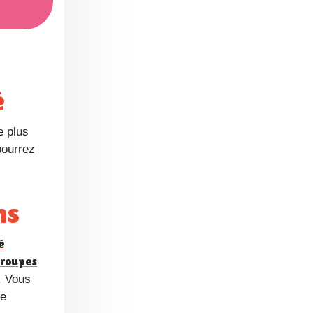
é
e plus
pourrez
ns
é
roupes
. Vous
ne