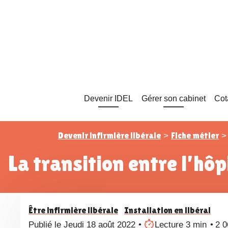
Devenir IDEL
Gérer son cabinet
Cot
Devenir infirmière libérale
Fiche métier
>
La transition entre l’hôpi
Être infirmière libérale
Installation en libéral
Publié le Jeudi 18 août 2022
Lecture 3 min
2 0