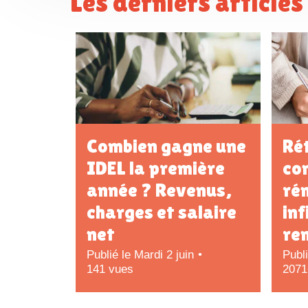
Les derniers article
Combien gagne une
Rét
IDEL la première
co
année ? Revenus,
ré
charges et salaire
inf
net
re
Publié le Mardi 2 juin
Publ
141 vues
2071