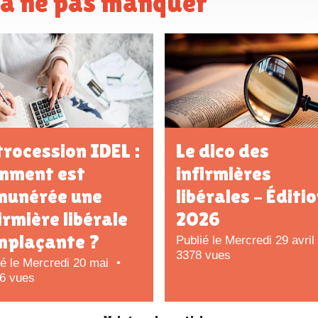
s à ne pas manquer
rocession IDEL :
Le dico des
mment est
infirmières
munérée une
libérales – Éditi
irmière libérale
2026
mplaçante ?
Publié le Mercredi 29 avril
3378 vues
ié le Mercredi 20 mai
6 vues