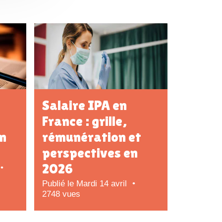
Salaire IPA en
France : grille,
on
rémunération et
perspectives en
2026
Publié le Mardi 14 avril
2748 vues