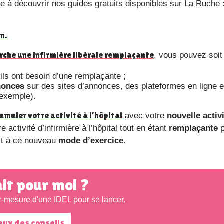
 à découvrir nos guides gratuits disponibles sur La Ruche 
on.
rche une infirmière libérale remplaçante
, vous pouvez soit 
ils ont besoin d’une remplaçante ;
nonces
sur des sites d’annonces, des plateformes en ligne e
exemple).
umuler votre activité à l’hôpital
avec votre
nouvelle activ
 activité d’infirmière à l’hôpital tout en étant
remplaçante
p
tit à ce nouveau
mode d’exercice
.
fait pour moi ?
ur-mesure d'une IDEL pour se lancer.
eux des conseils