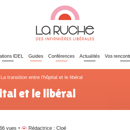
ations IDEL
Guides
Conférences
Actualités
Vos rencont
>
La transition entre l'hôpital et le libéral
tal et le libéral
66 vues
Rédactrice : Cloé