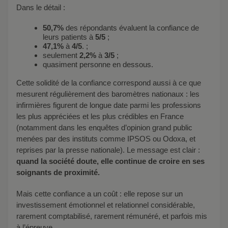
Dans le détail :
50,7%
des répondants évaluent la confiance de
leurs patients à
5/5
;
47,1%
à
4/5
. ;
seulement
2,2%
à
3/5
;
quasiment personne en dessous.
Cette solidité de la confiance correspond aussi à ce que
mesurent régulièrement des baromètres nationaux : les
infirmières figurent de longue date parmi les professions
les plus appréciées et les plus crédibles en France
(notamment dans les enquêtes d’opinion grand public
menées par des instituts comme IPSOS ou Odoxa, et
reprises par la presse nationale). Le message est clair :
quand la société doute, elle continue de croire en ses
soignants de proximité.
Mais cette confiance a un coût : elle repose sur un
investissement émotionnel et relationnel considérable,
rarement comptabilisé, rarement rémunéré, et parfois mis
à l’épreuve.