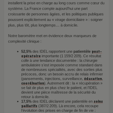
installent la prise en charge au long cours comme cœur du
système. La France compte aujourd’hui une part
croissante de personnes âgées, et les politiques publiques
poussent explicitement au « virage domiciliaire » : soigner
plus, plus tôt, plus longtemps… à domicile.
Notre baromètre met en évidence deux marqueurs de
complexité clinique :
52,5%
des IDEL rapportent une
patientèle
post-
opératoire
importante (1 159/2 209). Ce résultat
colle à une tendance documentée : la chirurgie
ambulatoire s’est imposée comme standard dans
de nombreuses spécialités, avec des sorties plus
précoces, donc un besoin accru de relais infirmier
(pansements, injections, surveillance,
éducation
,
coordination
). Autrement dit : la « récupération »
se fait de plus en plus chez le patient, et l’IDEL
devient une pièce maîtresse de la sécurité du
retour à domicile.
17,5%
des IDEL déclarent une patientèle en
soins
palliatifs
(387/2 209). Là encore, cela recoupe
l’évolution des prises en charge de fin de vie :