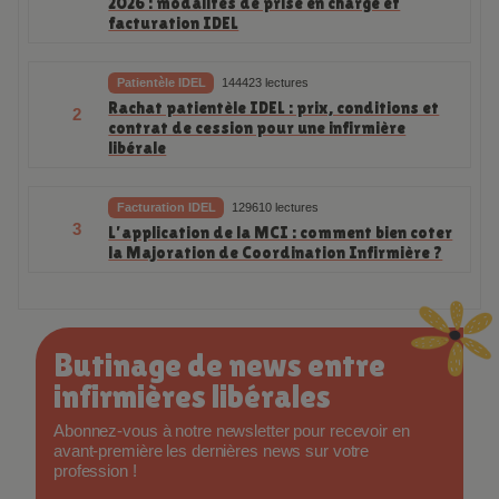
2026 : modalités de prise en charge et
facturation IDEL
Patientèle IDEL
144423 lectures
Rachat patientèle IDEL : prix, conditions et
2
contrat de cession pour une infirmière
libérale
Facturation IDEL
129610 lectures
3
L’application de la MCI : comment bien coter
la Majoration de Coordination Infirmière ?
Butinage de news entre
infirmières libérales
Abonnez-vous à notre newsletter pour recevoir en
avant-première les dernières news sur votre
profession !