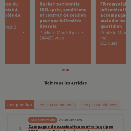
Fibromyalgie et
De la prise de tension
infirmière libérale :
au vrai suivi : guide
accompagner une
pratique IDEL pour le
maladie invisible au
suivi d’un patient
quotidien
hypertendu
Publié le Mardi 12
Publié le Jeudi 5 mars
mai
122 vues
211 vues
Voir tous les articles
Les plus lus
Les plus commentés
Les plus tendances
Soins infirmiers
253493 lectures
Campagne de vaccination contre la grippe
1