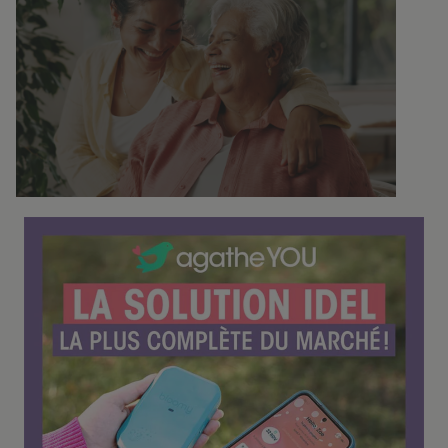
o
n
f
é
r
e
n