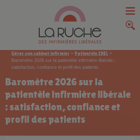
Gérer son cabinet infirmier
>
Patientèle IDEL
>
Baromètre 2026 sur la patientèle infirmière libérale :
satisfaction, confiance et profil des patients
Baromètre 2026 sur la
patientèle infirmière libérale
: satisfaction, confiance et
profil des patients