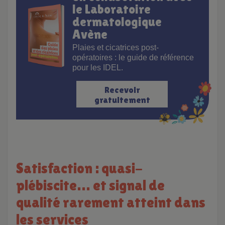
le Laboratoire
dermatologique
Avène
Plaies et cicatrices post-
opératoires : le guide de référence
pour les IDEL.
Recevoir
gratuitement
Satisfaction : quasi-
plébiscite… et signal de
qualité rarement atteint dans
les services