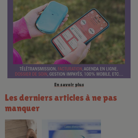
e
n
c
e
En savoir plus
Les derniers articles à ne pas
manquer