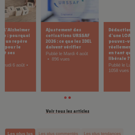
Déduction fiscale
Pansement
d’une LOA : que
hydrocellulaire pour
pouvez-vous
quelle plaie ?
réellement déduire
Publié le Jeudi 23 juillet
en tant qu’infirmière
9064 vues
libérale ?
Publié le Lundi 3 août
1058 vues
Voir tous les articles
Les plus lus
Les plus commentés
Les plus tendances