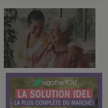
14h30
C
o
n
f
é
r