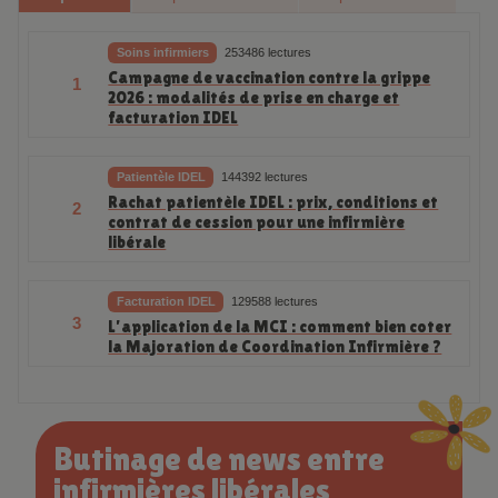
Soins infirmiers
253486 lectures
Campagne de vaccination contre la grippe
1
2026 : modalités de prise en charge et
facturation IDEL
Patientèle IDEL
144392 lectures
Rachat patientèle IDEL : prix, conditions et
2
contrat de cession pour une infirmière
libérale
Facturation IDEL
129588 lectures
3
L’application de la MCI : comment bien coter
la Majoration de Coordination Infirmière ?
Butinage de news entre
infirmières libérales