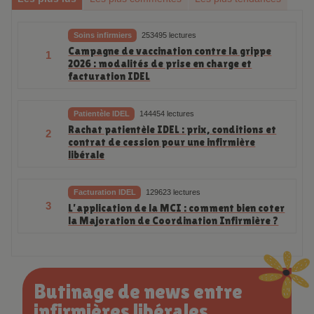
Soins infirmiers
253495 lectures
Campagne de vaccination contre la grippe
1
2026 : modalités de prise en charge et
facturation IDEL
Patientèle IDEL
144454 lectures
Rachat patientèle IDEL : prix, conditions et
2
contrat de cession pour une infirmière
libérale
Facturation IDEL
129623 lectures
3
L’application de la MCI : comment bien coter
la Majoration de Coordination Infirmière ?
Butinage de news entre
infirmières libérales