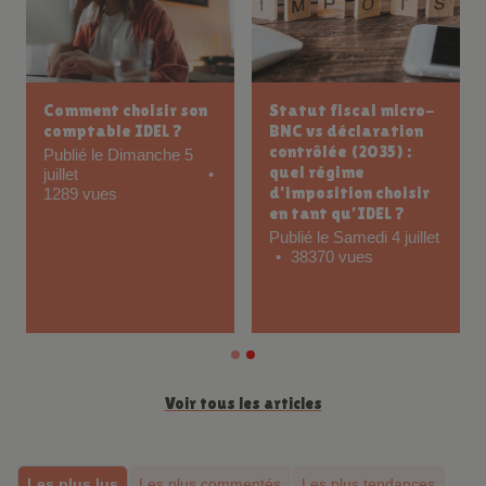
Comment choisir son
Statut fiscal micro-
comptable IDEL ?
BNC vs déclaration
contrôlée (2035) :
Publié le Dimanche 5
quel régime
juillet
d’imposition choisir
1289 vues
en tant qu’IDEL ?
Publié le Samedi 4 juillet
38370 vues
Voir tous les articles
Les plus lus
Les plus commentés
Les plus tendances