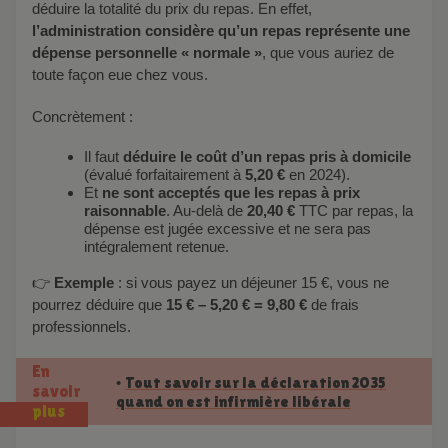
déduire la totalité du prix du repas. En effet,
l’administration considère qu’un repas représente une
dépense personnelle « normale »
, que vous auriez de
toute façon eue chez vous.
Concrètement :
Il faut
déduire le coût d’un repas pris à domicile
(évalué forfaitairement à
5,20 €
en 2024).
Et
ne sont acceptés que les repas à prix
raisonnable
. Au-delà de
20,40 €
TTC par repas, la
dépense est jugée excessive et ne sera pas
intégralement retenue.
👉
Exemple
: si vous payez un déjeuner 15 €, vous ne
pourrez déduire que
15 € – 5,20 € = 9,80 €
de frais
professionnels.
En
Tout savoir sur la déclaration 2035
•
savoir
quand on est infirmière libérale
plus