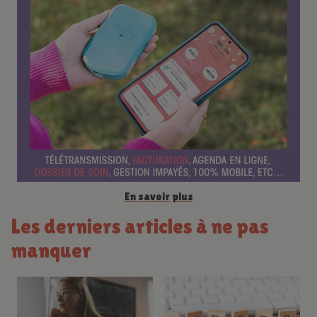
e
n
c
e
En savoir plus
Les derniers articles à ne pas
manquer