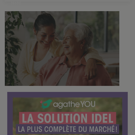
14h30
C
o
n
f
é
r