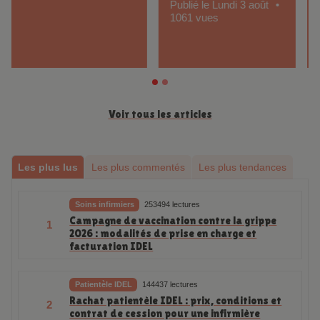
Publié le Samedi 4 juillet
38366 vues
Voir tous les articles
Les plus lus
Les plus commentés
Les plus tendances
Soins infirmiers
253494 lectures
Campagne de vaccination contre la grippe
1
2026 : modalités de prise en charge et
facturation IDEL
Patientèle IDEL
144437 lectures
Rachat patientèle IDEL : prix, conditions et
2
contrat de cession pour une infirmière