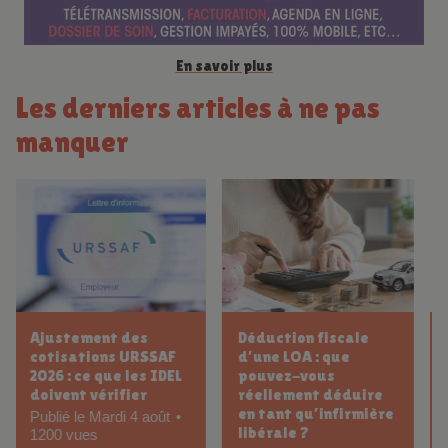
En savoir plus
Les derniers articles à ne pas
manquer
Comment choisir son
Statut fiscal micro-
comptable IDEL ?
BNC vs déclaration
contrôlée (2035) :
Publié le Dimanche 5
quel régime
juillet
d’imposition choisir
1287 vues
en tant qu’IDEL ?