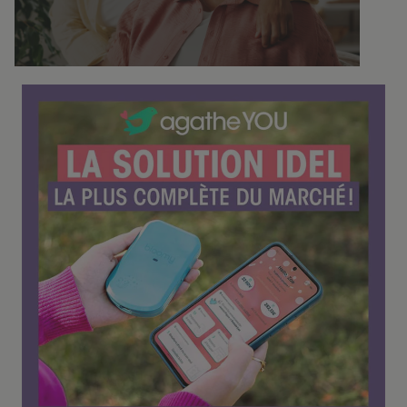
f
é
r
e
n
c
e